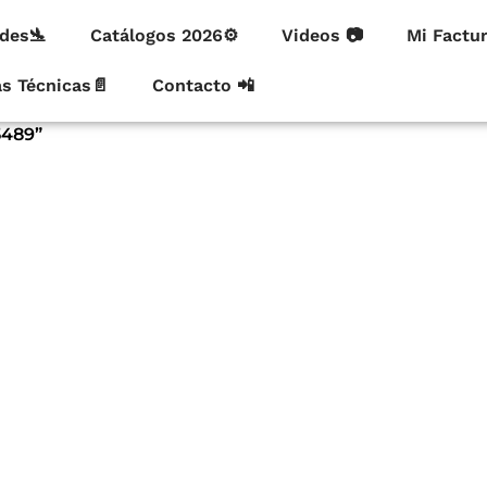
des🛬
Catálogos 2026⚙
Videos 📷
Mi Factu
as Técnicas📄
Contacto 📲
5489”