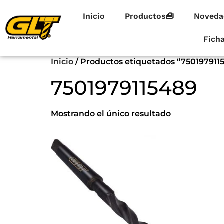
Inicio
Productos🧰
Noveda
Fich
Inicio
/ Productos etiquetados “750197911
7501979115489
Mostrando el único resultado