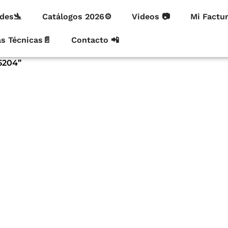
des🛬
Catálogos 2026⚙
Videos 📷
Mi Factu
as Técnicas📄
Contacto 📲
5204”