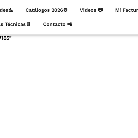
des🛬
Catálogos 2026⚙
Videos 📷
Mi Factu
as Técnicas📄
Contacto 📲
7185”