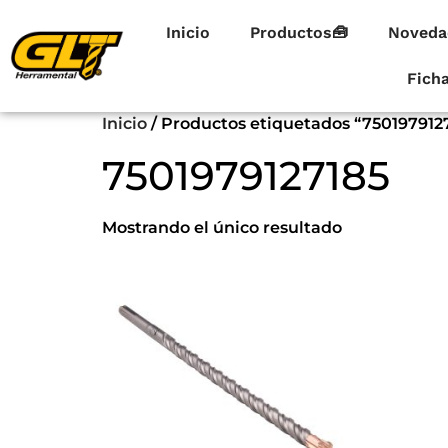
Inicio
Productos🧰
Noveda
Fich
Inicio
/ Productos etiquetados “750197912
7501979127185
Mostrando el único resultado