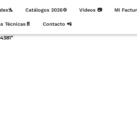
des🛬
Catálogos 2026⚙
Videos 📷
Mi Factu
as Técnicas📄
Contacto 📲
4381”