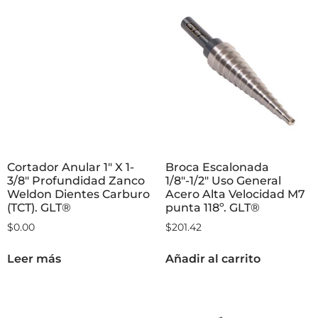
Cortador Anular 1″ X 1-
Broca Escalonada
3/8″ Profundidad Zanco
1/8″-1/2″ Uso General
Weldon Dientes Carburo
Acero Alta Velocidad M7
(TCT). GLT®
punta 118º. GLT®
$
0.00
$
201.42
Leer más
Añadir al carrito