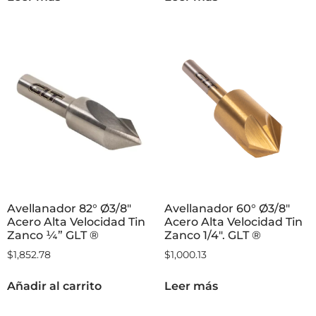
Zanco 1/4″. GLT ®
Zanco 1/4″. GLT ®
$
1,031.31
$
741.17
Leer más
Leer más
Avellanador 82° Ø3/8″
Avellanador 60° Ø3/8″
Acero Alta Velocidad Tin
Acero Alta Velocidad Tin
Zanco ¼” GLT ®
Zanco 1/4″. GLT ®
$
1,852.78
$
1,000.13