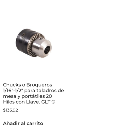
$
691.99
Añadir al carrito
Leer más
Chucks o Broqueros
1/16″-1/2″ para taladros de
mesa y portátiles 20
Hilos con Llave. GLT ®
$
135.92