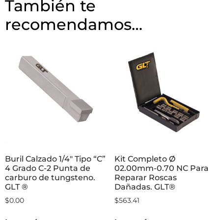
medidas;
1/2″ (12,70mm), 5/8” (15.90mm) y 3/4″
(19,10mm).
También te
recomendamos…
Buril Calzado 1/4″ Tipo “C”
Kit Completo Ø
4 Grado C-2 Punta de
02.00mm-0.70 NC Para
carburo de tungsteno.
Reparar Roscas