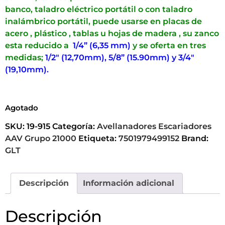
USO:
Herramienta utilizada para recesar
cónicamente una perforación para la cabeza de un
tornillo, esta se puede utilizar en un taladro de
banco, taladro eléctrico portátil o con taladro
inalámbrico portátil, puede usarse en placas de
acero , plástico , tablas u hojas de madera , su zanco
esta reducido a
1/4” (6,35 mm)
y se oferta en tres
medidas;
1/2″ (12,70mm), 5/8” (15.90mm) y 3/4″
(19,10mm).
Agotado
SKU:
19-915
Categoría:
Avellanadores Escariadores
AAV Grupo 21000
Etiqueta:
7501979499152
Brand:
GLT
Descripción
Información adicional