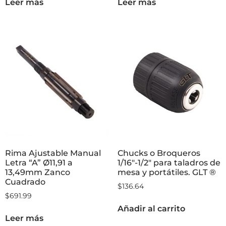
GLT ®
Dañadas. GLT®
$
0.00
$
563.41
Leer más
Leer más
Rima Ajustable Manual
Chucks o Broqueros
Letra “A” Ø11,91 a
1/16″-1/2″ para taladros de
13,49mm Zanco
mesa y portátiles. GLT ®
Cuadrado
$
136.64