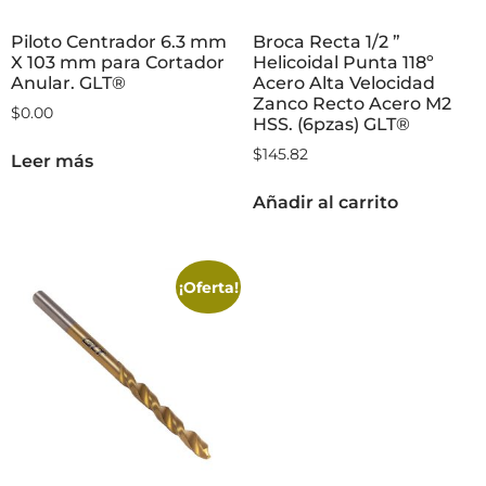
Piloto Centrador 6.3 mm
Broca Recta 1/2 ”
X 103 mm para Cortador
Helicoidal Punta 118º
Anular. GLT®
Acero Alta Velocidad
Zanco Recto Acero M2
$
0.00
HSS. (6pzas) GLT®
$
145.82
Leer más
Añadir al carrito
¡Oferta!