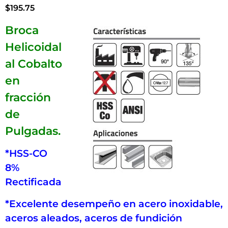
$
195.75
Broca
Helicoidal
al Cobalto
en
fracción
de
Pulgadas.
*HSS-CO
8%
Rectificada
*Excelente desempeño en acero inoxidable,
aceros aleados, aceros de fundición