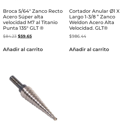
Broca 5/64″ Zanco Recto
Cortador Anular Ø1 X
Acero Súper alta
Largo 1-3/8 ” Zanco
velocidad M7 al Titanio
Weldon Acero Alta
Punta 135° GLT ®
Velocidad. GLT®
$
84.23
$
59.65
$
986.44
Añadir al carrito
Añadir al carrito