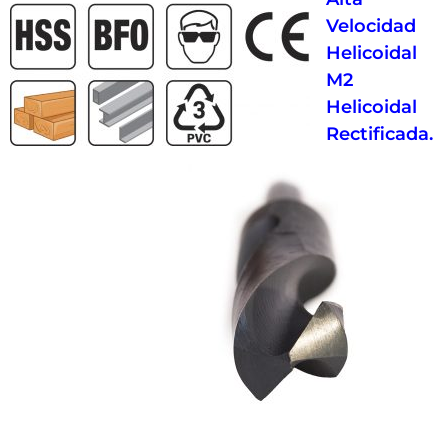
Velocidad
Helicoidal
M2
Helicoidal
Rectificada.