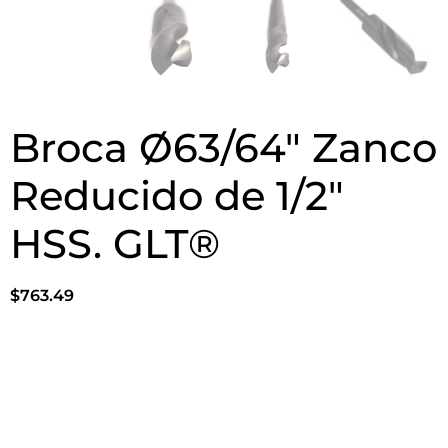
Broca Ø63/64″ Zanco
Reducido de 1/2″
HSS. GLT®
$
763.49