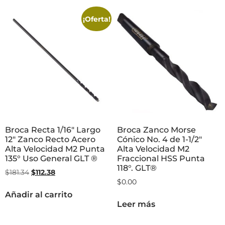
¡Oferta!
Broca Recta 1/16″ Largo
Broca Zanco Morse
12″ Zanco Recto Acero
Cónico No. 4 de 1-1/2″
Alta Velocidad M2 Punta
Alta Velocidad M2
135° Uso General GLT ®
Fraccional HSS Punta
118°. GLT®
$
181.34
$
112.38
$
0.00
Añadir al carrito
Leer más