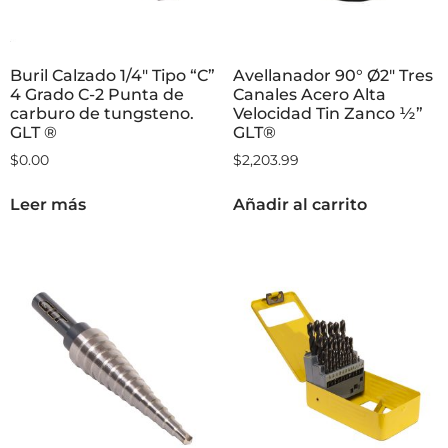
Buril Calzado 1/4″ Tipo “C”
Avellanador 90° Ø2″ Tres
4 Grado C-2 Punta de
Canales Acero Alta
carburo de tungsteno.
Velocidad Tin Zanco ½”
GLT ®
GLT®
$
0.00
$
2,203.99
Leer más
Añadir al carrito