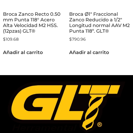
Broca Zanco Recto 0.50
Broca Ø1″ Fraccional
mm Punta 118° Acero
Zanco Reducido a 1/2″
Alta Velocidad M2 HSS.
Longitud normal AAV M2
(12pzas) GLT®
Punta 118º. GLT®
$
109.68
$
790.96
Añadir al carrito
Añadir al carrito