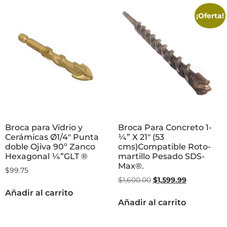
¡Oferta!
Broca para Vidrio y
Broca Para Concreto 1-
Cerámicas Ø1/4″ Punta
¼” X 21″ (53
doble Ojiva 90º Zanco
cms)Compatible Roto-
Hexagonal ¼”GLT ®
martillo Pesado SDS-
Max®.
$
99.75
$
1,600.00
$
1,599.99
Añadir al carrito
Añadir al carrito