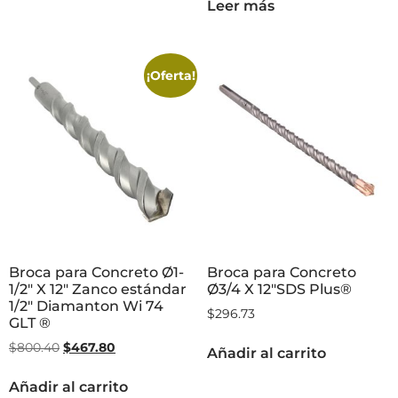
Leer más
¡Oferta!
Broca para Concreto Ø1-
Broca para Concreto
1/2″ X 12″ Zanco estándar
Ø3/4 X 12″SDS Plus®
1/2″ Diamanton Wi 74
$
296.73
GLT ®
$
800.40
$
467.80
Añadir al carrito
Añadir al carrito