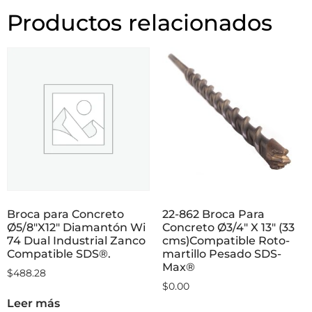
Productos relacionados
Broca para Concreto
22-862 Broca Para
Ø5/8″X12″ Diamantón Wi
Concreto Ø3/4″ X 13″ (33
74 Dual Industrial Zanco
cms)Compatible Roto-
Compatible SDS®.
martillo Pesado SDS-
Max®
$
488.28
$
0.00
Leer más