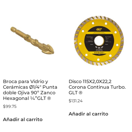
Broca para Vidrio y
Disco 115X2,0X22,2
Cerámicas Ø1/4″ Punta
Corona Continua Turbo.
doble Ojiva 90º Zanco
GLT ®
Hexagonal ¼”GLT ®
$
131.24
$
99.75
Añadir al carrito
Añadir al carrito