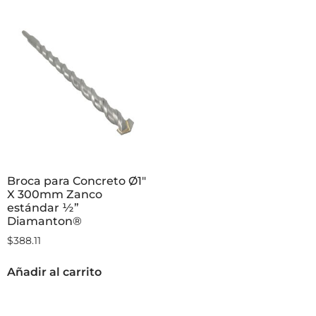
Broca para Concreto Ø1″
X 300mm Zanco
estándar ½”
Diamanton®
$
388.11
Añadir al carrito