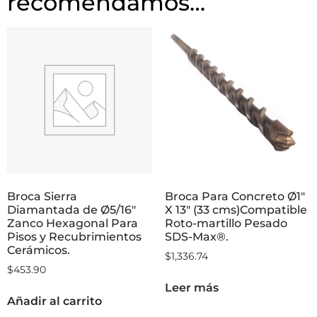
recomendamos…
Broca Sierra
Broca Para Concreto Ø1″
Diamantada de Ø5/16″
X 13″ (33 cms)Compatible
Zanco Hexagonal Para
Roto-martillo Pesado
Pisos y Recubrimientos
SDS-Max®.
Cerámicos.
$
1,336.74
$
453.90
Leer más
Añadir al carrito