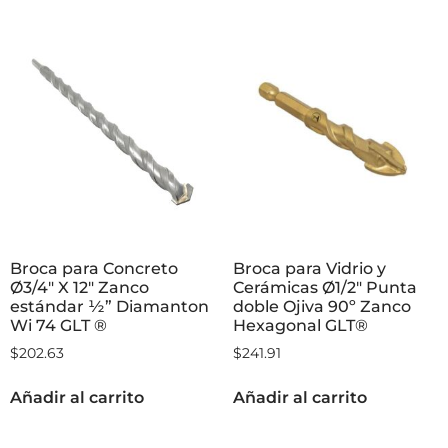
Broca para Concreto
Broca para Vidrio y
Ø3/4″ X 12″ Zanco
Cerámicas Ø1/2″ Punta
estándar ½” Diamanton
doble Ojiva 90º Zanco
Wi 74 GLT ®
Hexagonal GLT®
$
202.63
$
241.91
Añadir al carrito
Añadir al carrito