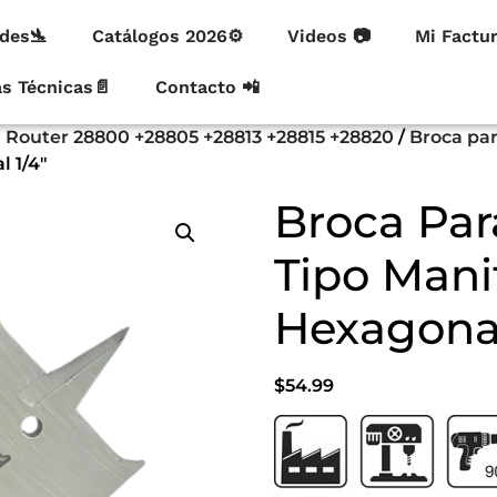
des🛬
Catálogos 2026⚙
Videos 📷
Mi Factu
as Técnicas📄
Contacto 📲
ra Router 28800 +28805 +28813 +28815 +28820
/
Broca pa
l 1/4″
Broca Par
Tipo Mani
Hexagonal
$
54.99