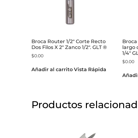
Broca Router 1/2″ Corte Recto
Broca 
Dos Filos X 2″ Zanco 1/2″. GLT ®
largo
1/4″ G
$
0.00
$
0.00
Añadir al carrito
Vista Rápida
Añadir
Productos relaciona