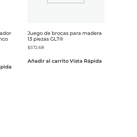
lador
Juego de brocas para madera
anco
13 piezas GLT®
$
572.68
Añadir al carrito
Vista Rápida
ápida