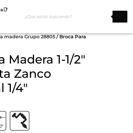
ra📑
ra madera Grupo 28805
/ Broca Para
a Madera 1-1/2″
ta Zanco
 1/4″