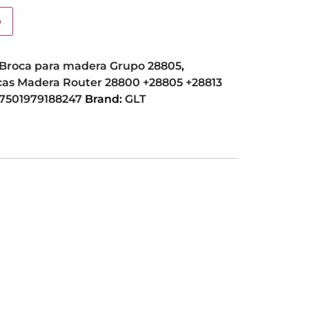
o
Broca para madera Grupo 28805
,
rocas Madera Router 28800 +28805 +28813
7501979188247
Brand:
GLT