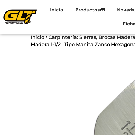
Inicio
Productos🧰
Noveda
Fich
Inicio
/
Carpintería: Sierras, Brocas Made
Madera 1-1/2″ Tipo Manita Zanco Hexagona