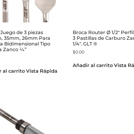
Juego de 3 piezas
Broca Router Ø 1/2″ Perfi
, 35mm, 26mm Para
3 Pastillas de Carburo Z
a Bidimensional Tipo
1/4″. GLT ®
a Zanco ¼”
$
0.00
Añadir al carrito
Vista R
 al carrito
Vista Rápida