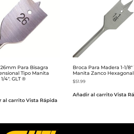
 26mm Para Bisagra
Broca Para Madera 1-1/8″
ensional Tipo Manita
Manita Zanco Hexagonal 
1/4″. GLT ®
$
51.99
Añadir al carrito
Vista R
 al carrito
Vista Rápida