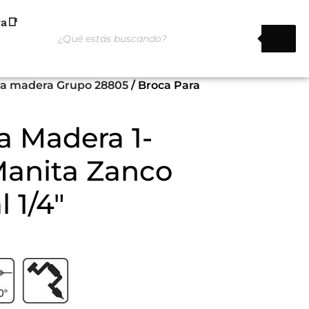
ra📑
ra madera Grupo 28805
/ Broca Para
a Madera 1-
Manita Zanco
 1/4″