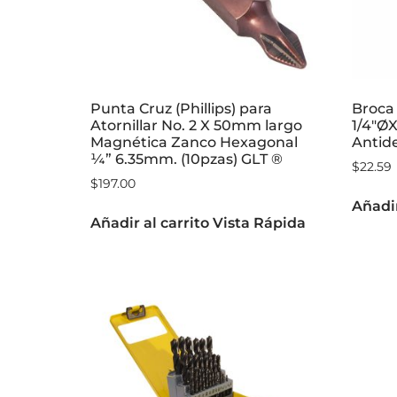
Punta Cruz (Phillips) para
Broca
Atornillar No. 2 X 50mm largo
1/4″Ø
Magnética Zanco Hexagonal
Antid
¼” 6.35mm. (10pzas) GLT ®
$
22.59
$
197.00
Añadir
Añadir al carrito
Vista Rápida