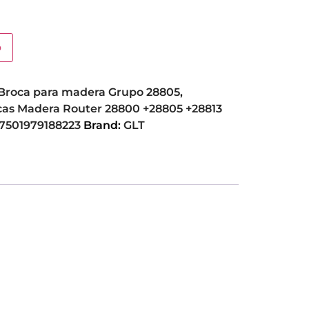
o
Broca para madera Grupo 28805
,
rocas Madera Router 28800 +28805 +28813
7501979188223
Brand:
GLT