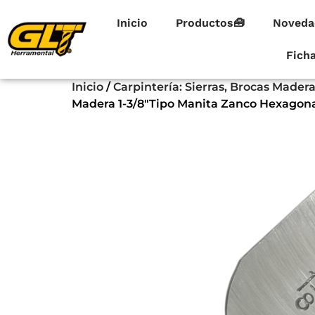
Inicio
Productos🧰
Noveda
Fich
Inicio
/
Carpintería: Sierras, Brocas Made
Madera 1-3/8″Tipo Manita Zanco Hexagonal