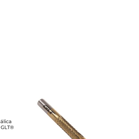
álica
 GLT®