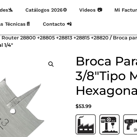
des🛬
Catálogos 2026⚙
Videos 📷
Mi Factu
as Técnicas📄
Contacto 📲
ra Router 28800 +28805 +28813 +28815 +28820
/
Broca pa
 1/4″
Broca Par
3/8″Tipo 
Hexagonal
$
53.99