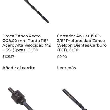
Broca Zanco Recto
Cortador Anular 1″ X 1-
Ø08.00 mm Punta 118°
3/8″ Profundidad Zanco
Acero Alta Velocidad M2
Weldon Dientes Carburo
HSS. (6pzas) GLT®
(TCT). GLT®
$
105.17
$
0.00
Añadir al carrito
Leer más