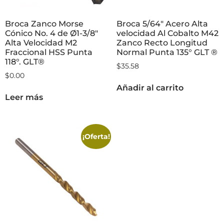
Broca Zanco Morse
Broca 5/64″ Acero Alta
Cónico No. 4 de Ø1-3/8″
velocidad Al Cobalto M42
Alta Velocidad M2
Zanco Recto Longitud
Fraccional HSS Punta
Normal Punta 135° GLT ®
118°. GLT®
$
35.58
$
0.00
Añadir al carrito
Leer más
¡Oferta!