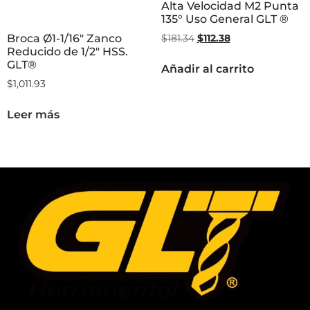
Alta Velocidad M2 Punta
135° Uso General GLT ®
Broca Ø1-1/16″ Zanco
$
181.34
$
112.38
Reducido de 1/2″ HSS.
GLT®
Añadir al carrito
$
1,011.93
Leer más