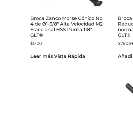
Broca Zanco Morse Cónico No.
Broca 
4 de Ø1-3/8″ Alta Velocidad M2
Reduci
Fraccional HSS Punta 118°.
norma
GLT®
GLT®
$
0.00
$
790.9
Leer más
Vista Rápida
Añadir