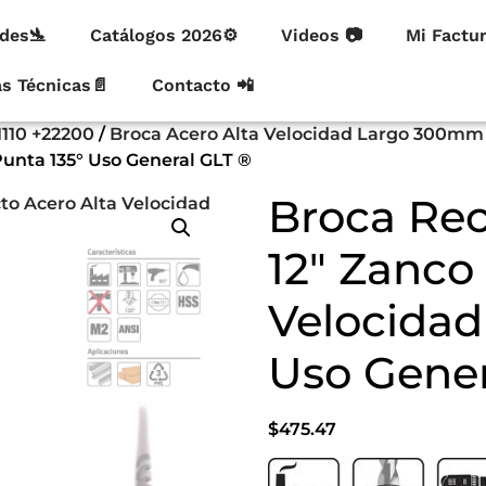
des🛬
Catálogos 2026⚙
Videos 📷
Mi Factu
as Técnicas📄
Contacto 📲
1110 +22200
/
Broca Acero Alta Velocidad Largo 300mm
Punta 135° Uso General GLT ®
Broca Rec
12″ Zanco
Velocidad
Uso Gener
$
475.47