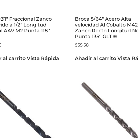
Ø1″ Fraccional Zanco
Broca 5/64″ Acero Alta
do a 1/2″ Longitud
velocidad Al Cobalto M42
l AAV M2 Punta 118º.
Zanco Recto Longitud N
Punta 135° GLT ®
6
$
35.58
 al carrito
Vista Rápida
Añadir al carrito
Vista R