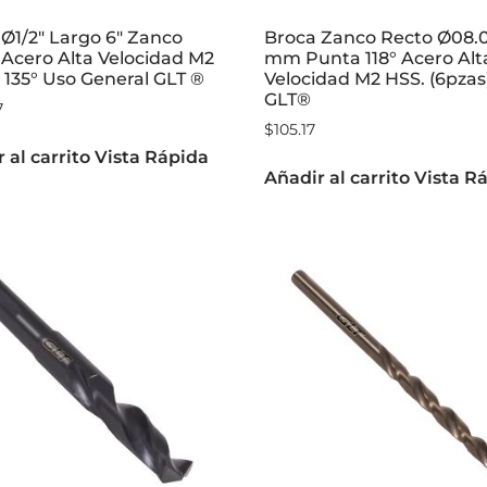
Ø1/2″ Largo 6″ Zanco
Broca Zanco Recto Ø08.
Acero Alta Velocidad M2
mm Punta 118° Acero Alt
135° Uso General GLT ®
Velocidad M2 HSS. (6pzas
GLT®
7
$
105.17
 al carrito
Vista Rápida
Añadir al carrito
Vista R