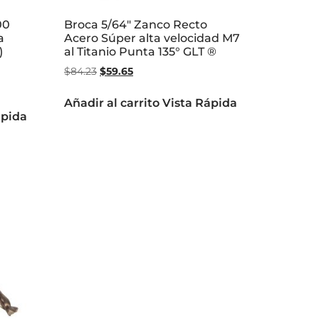
00
Broca 5/64″ Zanco Recto
a
Acero Súper alta velocidad M7
)
al Titanio Punta 135° GLT ®
$
84.23
$
59.65
Añadir al carrito
Vista Rápida
ápida