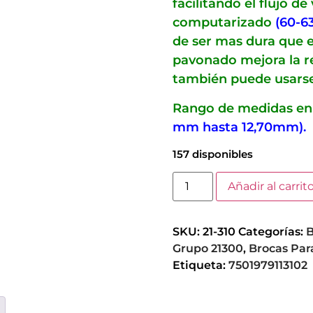
facilitando el flujo d
computarizado
(60-6
de ser mas dura que e
pavonado mejora la res
también puede usars
Rango de medidas en
mm hasta 12,70mm).
157 disponibles
Añadir al carrit
SKU:
21-310
Categorías:
B
Grupo 21300
,
Brocas Para
Etiqueta:
7501979113102