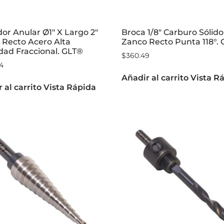
or Anular Ø1″ X Largo 2″
Broca 1/8″ Carburo Sólido
 Recto Acero Alta
Zanco Recto Punta 118°. 
dad Fraccional. GLT®
$
360.49
34
Añadir al carrito
Vista R
 al carrito
Vista Rápida