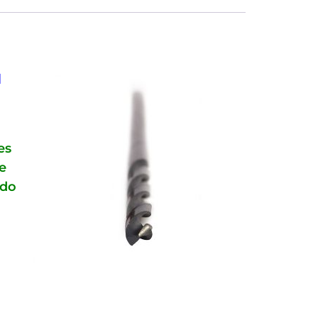
d
es
e
ado