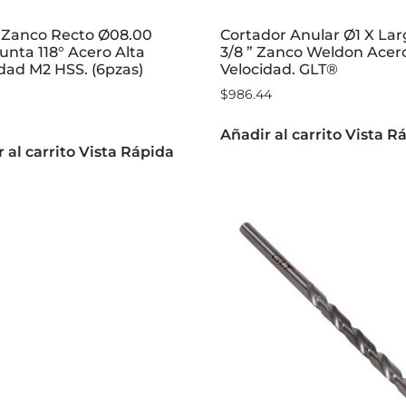
 Zanco Recto Ø08.00
Cortador Anular Ø1 X Lar
nta 118° Acero Alta
3/8 ” Zanco Weldon Acero
dad M2 HSS. (6pzas)
Velocidad. GLT®
$
986.44
Añadir al carrito
Vista R
 al carrito
Vista Rápida