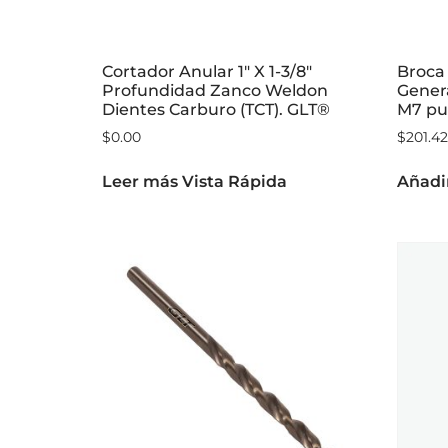
Cortador Anular 1″ X 1-3/8″
Broca 
Profundidad Zanco Weldon
Genera
Dientes Carburo (TCT). GLT®
M7 pun
$
0.00
$
201.42
Leer más
Vista Rápida
Añadir