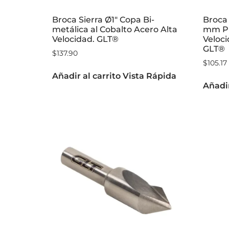
Broca Sierra Ø1″ Copa Bi-
Broca
metálica al Cobalto Acero Alta
mm Pu
Velocidad. GLT®
Veloci
GLT®
$
137.90
$
105.17
Añadir al carrito
Vista Rápida
Añadir