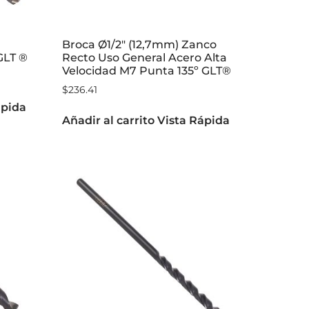
Broca Ø1/2″ (12,7mm) Zanco
GLT ®
Recto Uso General Acero Alta
Velocidad M7 Punta 135º GLT®
$
236.41
ápida
Añadir al carrito
Vista Rápida