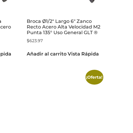
a
Broca Ø1/2″ Largo 6″ Zanco
Acero
Recto Acero Alta Velocidad M2
Punta 135° Uso General GLT ®
$
623.97
ápida
Añadir al carrito
Vista Rápida
¡Oferta!