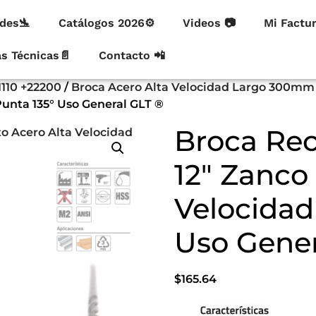
des🛬
Catálogos 2026⚙
Videos 📷
Mi Factu
as Técnicas📄
Contacto 📲
1110 +22200
/
Broca Acero Alta Velocidad Largo 300mm
Punta 135° Uso General GLT ®
Broca Rec
12″ Zanco
Velocidad
Uso Gener
$
165.64