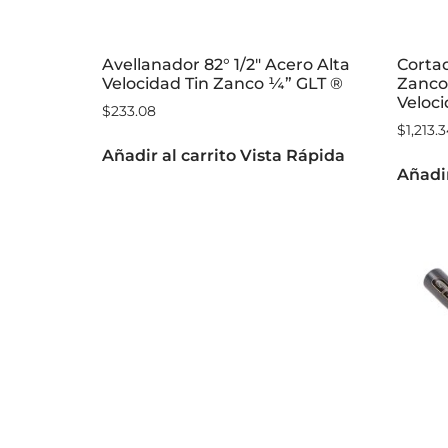
Avellanador 82° 1/2″ Acero Alta
Cortad
Velocidad Tin Zanco ¼” GLT ®
Zanco
Veloci
$
233.08
$
1,213.
Añadir al carrito
Vista Rápida
Añadir