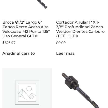
Broca Ø1/2″ Largo 6″
Cortador Anular 1″ X 1-
Zanco Recto Acero Alta
3/8″ Profundidad Zanco
Velocidad M2 Punta 135°
Weldon Dientes Carburo
Uso General GLT ®
(TCT). GLT®
$
623.97
$
0.00
Añadir al carrito
Leer más