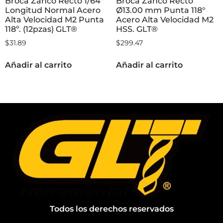
Broca Zanco Recto 1/64″
Broca Zanco Recto
Longitud Normal Acero
Ø13.00 mm Punta 118°
Alta Velocidad M2 Punta
Acero Alta Velocidad M2
118º. (12pzas) GLT®
HSS. GLT®
$
31.89
$
299.47
Añadir al carrito
Añadir al carrito
Todos los derechos reservados