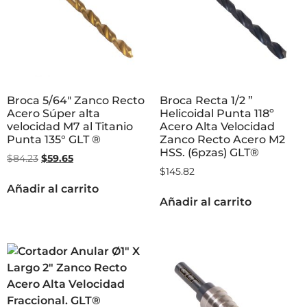
Broca 5/64″ Zanco Recto
Broca Recta 1/2 ”
Acero Súper alta
Helicoidal Punta 118º
velocidad M7 al Titanio
Acero Alta Velocidad
Punta 135° GLT ®
Zanco Recto Acero M2
HSS. (6pzas) GLT®
$
84.23
$
59.65
$
145.82
Añadir al carrito
Añadir al carrito