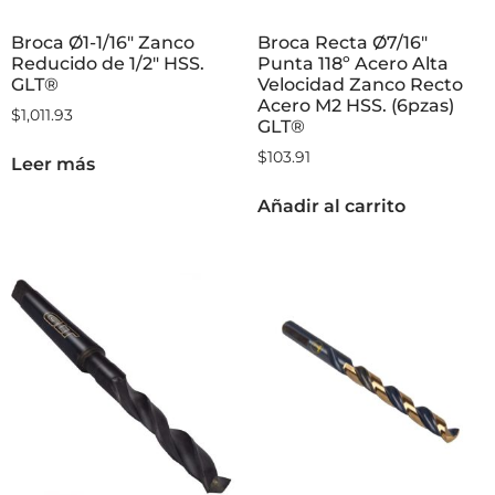
Broca Ø1-1/16″ Zanco
Broca Recta Ø7/16″
Reducido de 1/2″ HSS.
Punta 118º Acero Alta
GLT®
Velocidad Zanco Recto
Acero M2 HSS. (6pzas)
$
1,011.93
GLT®
$
103.91
Leer más
Añadir al carrito