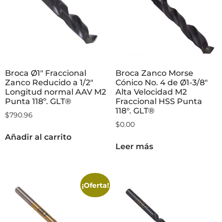
Broca Ø1″ Fraccional
Broca Zanco Morse
Zanco Reducido a 1/2″
Cónico No. 4 de Ø1-3/8″
Longitud normal AAV M2
Alta Velocidad M2
Punta 118º. GLT®
Fraccional HSS Punta
118°. GLT®
$
790.96
$
0.00
Añadir al carrito
Leer más
¡Oferta!