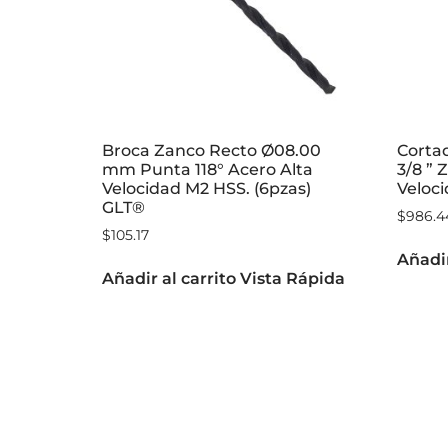
Broca Zanco Recto Ø08.00
Cortad
mm Punta 118° Acero Alta
3/8 ” 
Velocidad M2 HSS. (6pzas)
Veloc
GLT®
$
986.4
$
105.17
Añadir
Añadir al carrito
Vista Rápida