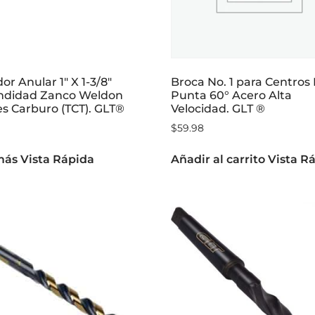
or Anular 1″ X 1-3/8″
Broca No. 1 para Centros
ndidad Zanco Weldon
Punta 60° Acero Alta
s Carburo (TCT). GLT®
Velocidad. GLT ®
$
59.98
más
Vista Rápida
Añadir al carrito
Vista R