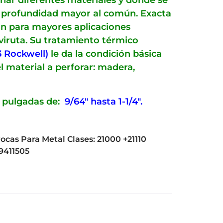
nar diferentes materiales y donde se
o profundidad mayor al común. Exacta
ón para mayores aplicaciones
e viruta. Su tratamiento térmico
3 Rockwell)
le da la condición básica
l material a perforar: madera,
 pulgadas de:
9/64″ hasta 1-1/4″.
ocas Para Metal Clases: 21000 +21110
9411505