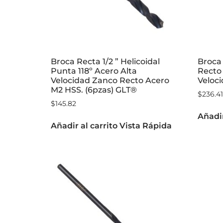
Broca Recta 1/2 ” Helicoidal
Broca
Punta 118º Acero Alta
Recto 
Velocidad Zanco Recto Acero
Veloc
M2 HSS. (6pzas) GLT®
$
236.41
$
145.82
Añadir
Añadir al carrito
Vista Rápida