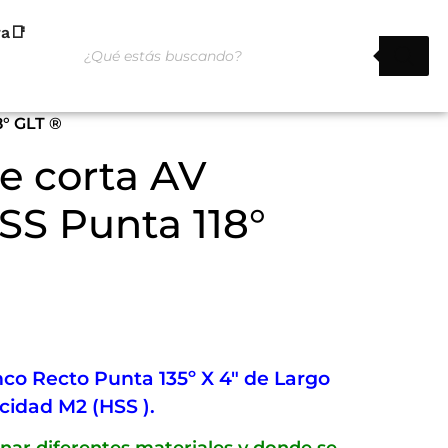
ra📑
8° GLT ®
ie corta AV
SS Punta 118°
co Recto Punta 135º X 4″ de Largo
ocidad M2 (HSS ).