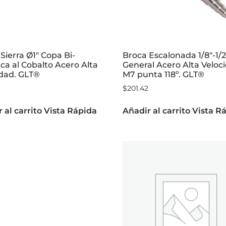
Sierra Ø1″ Copa Bi-
Broca Escalonada 1/8″-1/
ca al Cobalto Acero Alta
General Acero Alta Veloc
idad. GLT®
M7 punta 118º. GLT®
$
201.42
 al carrito
Vista Rápida
Añadir al carrito
Vista R