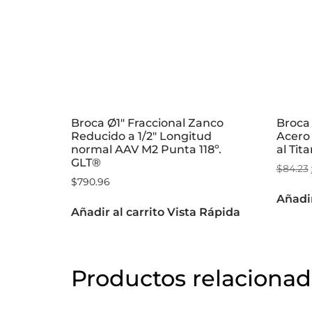
Broca Ø1″ Fraccional Zanco
Broca
Reducido a 1/2″ Longitud
Acero 
normal AAV M2 Punta 118º.
al Tit
GLT®
$
84.23
$
790.96
Añadir
Añadir al carrito
Vista Rápida
Productos relaciona