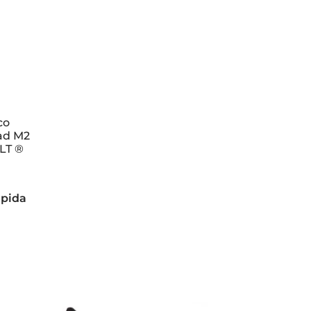
co
dad M2
GLT ®
ápida