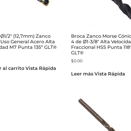
 Ø1/2″ (12,7mm) Zanco
Broca Zanco Morse Cónic
Uso General Acero Alta
4 de Ø1-3/8″ Alta Velocid
idad M7 Punta 135º GLT®
Fraccional HSS Punta 118°
GLT®
$
0.00
 al carrito
Vista Rápida
Leer más
Vista Rápida