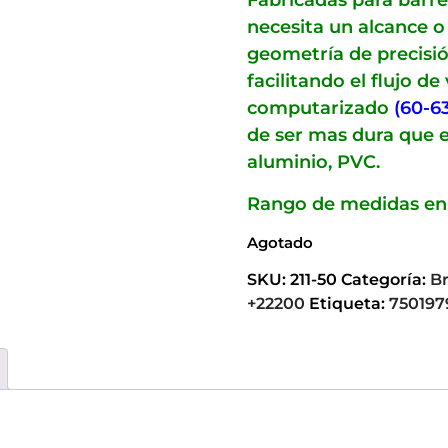
Fabricadas para barre
necesita un alcance 
geometría de precisi
facilitando el flujo d
computarizado
(60-6
de ser mas dura que e
aluminio, PVC.
Rango de medidas en
Agotado
SKU:
211-50
Categoría:
Br
+22200
Etiqueta:
750197