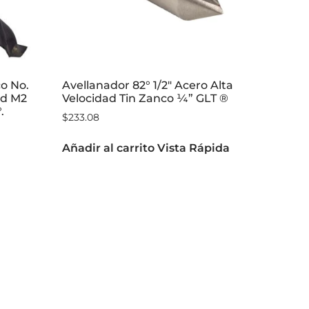
o No.
Avellanador 82° 1/2″ Acero Alta
ad M2
Velocidad Tin Zanco ¼” GLT ®
.
$
233.08
Añadir al carrito
Vista Rápida