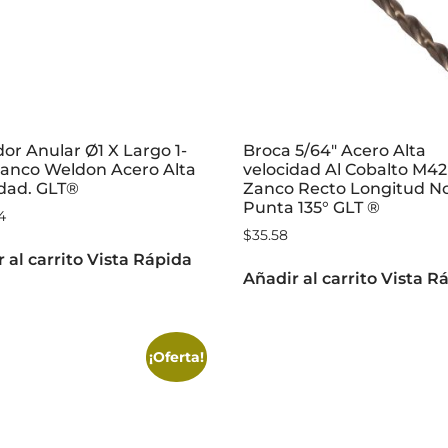
or Anular Ø1 X Largo 1-
Broca 5/64″ Acero Alta
Zanco Weldon Acero Alta
velocidad Al Cobalto M42
idad. GLT®
Zanco Recto Longitud N
Punta 135° GLT ®
4
$
35.58
 al carrito
Vista Rápida
Añadir al carrito
Vista R
¡Oferta!