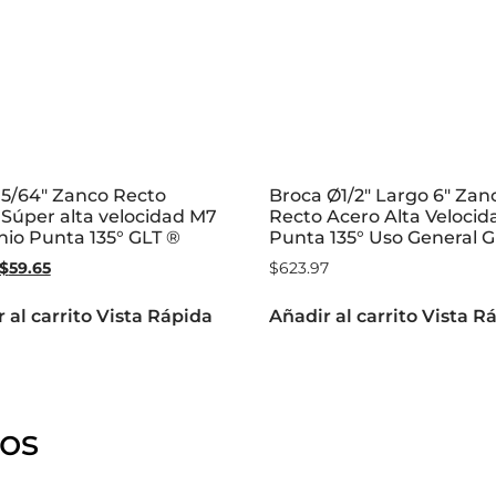
 5/64″ Zanco Recto
Broca Ø1/2″ Largo 6″ Zan
Súper alta velocidad M7
Recto Acero Alta Veloci
anio Punta 135° GLT ®
Punta 135° Uso General 
$
59.65
$
623.97
 al carrito
Vista Rápida
Añadir al carrito
Vista R
dos