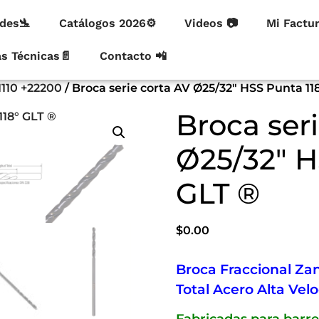
des🛬
Catálogos 2026⚙
Videos 📷
Mi Factu
as Técnicas📄
Contacto 📲
1110 +22200
/ Broca serie corta AV Ø25/32″ HSS Punta 11
Broca ser
Ø25/32″ H
GLT ®
$
0.00
Broca Fraccional Zan
Total Acero Alta Vel