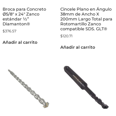
Broca para Concreto
Cincele Plano en Ángulo
Ø5/8″ x 24″ Zanco
38mm de Ancho X
estándar ½”
200mm Largo Total para
Diamanton®
Rotomartillo Zanco
compatible SDS. GLT®
$
376.57
$
120.71
Añadir al carrito
Añadir al carrito