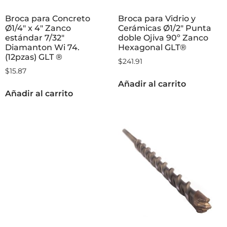
Broca para Concreto
Broca para Vidrio y
Ø1/4″ x 4″ Zanco
Cerámicas Ø1/2″ Punta
estándar 7/32″
doble Ojiva 90º Zanco
Diamanton Wi 74.
Hexagonal GLT®
(12pzas) GLT ®
$
241.91
$
15.87
Añadir al carrito
Añadir al carrito