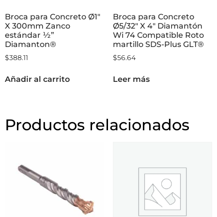
Broca para Concreto Ø1″
Broca para Concreto
X 300mm Zanco
Ø5/32″ X 4″ Diamantón
estándar ½”
Wi 74 Compatible Roto
Diamanton®
martillo SDS-Plus GLT®
$
388.11
$
56.64
Añadir al carrito
Leer más
Productos relacionados