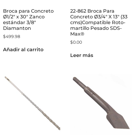
Broca para Concreto
22-862 Broca Para
Ø1/2″ x 30″ Zanco
Concreto Ø3/4″ X 13″ (33
estándar 3/8″
cms)Compatible Roto-
Diamanton
martillo Pesado SDS-
Max®
$
499.98
$
0.00
Añadir al carrito
Leer más