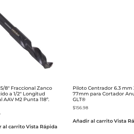
5/8″ Fraccional Zanco
Piloto Centrador 6.3 mm
do a 1/2″ Longitud
77mm para Cortador Anu
l AAV M2 Punta 118º.
GLT®
$
156.98
4
Añadir al carrito
Vista R
 al carrito
Vista Rápida