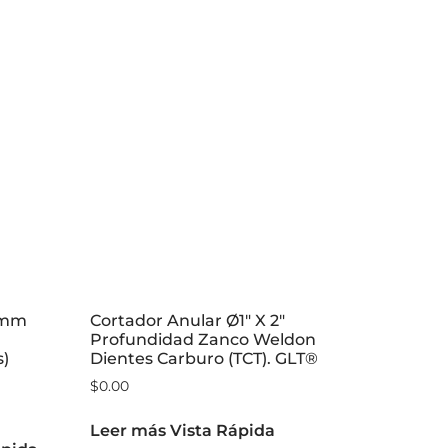
 mm
Cortador Anular Ø1″ X 2″
Profundidad Zanco Weldon
s)
Dientes Carburo (TCT). GLT®
$
0.00
Leer más
Vista Rápida