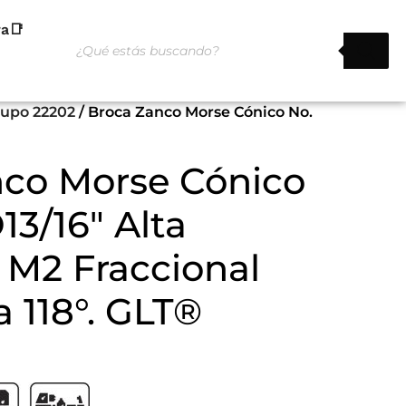
ra📑
rupo 22202
/ Broca Zanco Morse Cónico No.
nco Morse Cónico
13/16″ Alta
 M2 Fraccional
 118°. GLT®