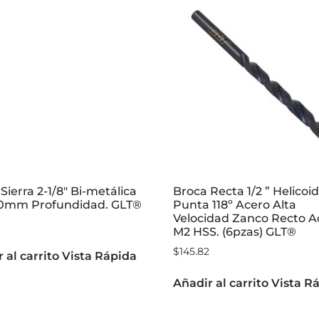
Sierra 2-1/8″ Bi-metálica
Broca Recta 1/2 ” Helicoid
0mm Profundidad. GLT®
Punta 118º Acero Alta
Velocidad Zanco Recto A
M2 HSS. (6pzas) GLT®
$
145.82
 al carrito
Vista Rápida
Añadir al carrito
Vista R