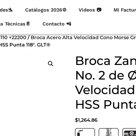
des🛬
Catálogos 2026⚙
Videos 📷
Mi Factu
as Técnicas📄
Contacto 📲
1110 +22200
/
Broca Acero Alta Velocidad Cono Morse G
 HSS Punta 118°. GLT®
Broca Za
No. 2 de Ø
Velocidad
HSS Punta
$
1,264.86