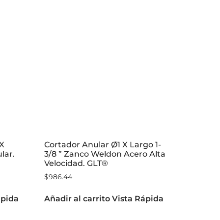
 X
Cortador Anular Ø1 X Largo 1-
lar.
3/8 ” Zanco Weldon Acero Alta
Velocidad. GLT®
$
986.44
ápida
Añadir al carrito
Vista Rápida