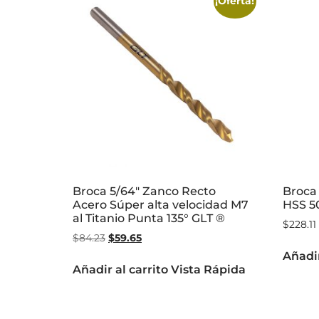
¡Oferta!
Broca 5/64″ Zanco Recto
Broca 
Acero Súper alta velocidad M7
HSS 5
al Titanio Punta 135° GLT ®
$
228.11
$
84.23
$
59.65
Añadir
Añadir al carrito
Vista Rápida