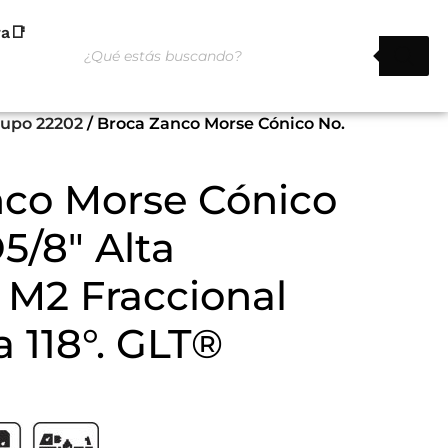
ra📑
rupo 22202
/ Broca Zanco Morse Cónico No.
nco Morse Cónico
5/8″ Alta
 M2 Fraccional
 118°. GLT®