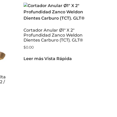
Cortador Anular Ø1″ X 2″
Profundidad Zanco Weldon
Dientes Carburo (TCT). GLT®
$
0.00
Leer más
Vista Rápida
lta
2 /