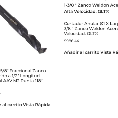
Cortador Anular Ø1 X Lar
3/8 ” Zanco Weldon Acero
Velocidad. GLT®
$
986.44
Añadir al carrito
Vista R
5/8″ Fraccional Zanco
do a 1/2″ Longitud
l AAV M2 Punta 118º.
4
 al carrito
Vista Rápida