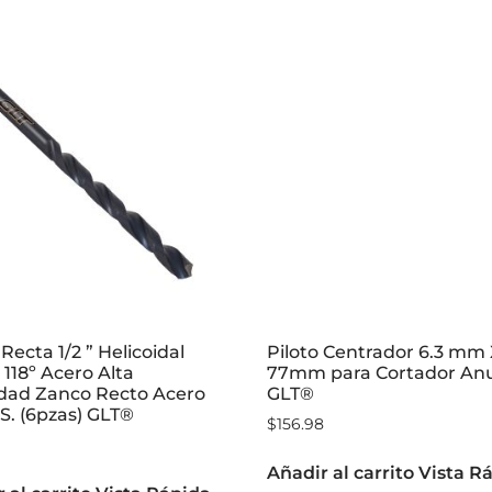
Recta 1/2 ” Helicoidal
Piloto Centrador 6.3 mm
118º Acero Alta
77mm para Cortador Anu
idad Zanco Recto Acero
GLT®
S. (6pzas) GLT®
$
156.98
Añadir al carrito
Vista R