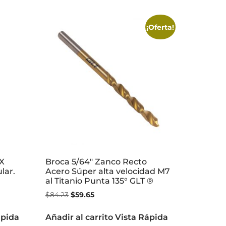
¡Oferta!
 X
Broca 5/64″ Zanco Recto
lar.
Acero Súper alta velocidad M7
al Titanio Punta 135° GLT ®
$
84.23
$
59.65
ápida
Añadir al carrito
Vista Rápida