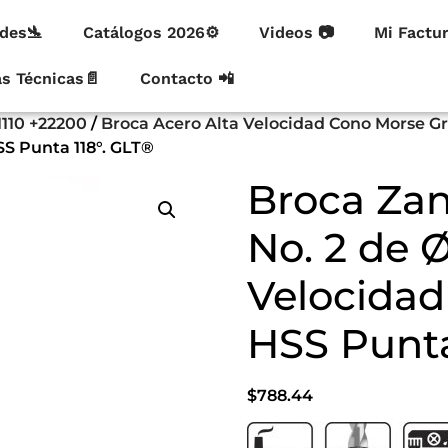
des🛬
Catálogos 2026⚙
Videos 📷
Mi Factu
as Técnicas📄
Contacto 📲
1110 +22200
/
Broca Acero Alta Velocidad Cono Morse G
SS Punta 118°. GLT®
Broca Za
No. 2 de Ø
Velocidad
HSS Punta
$
788.44