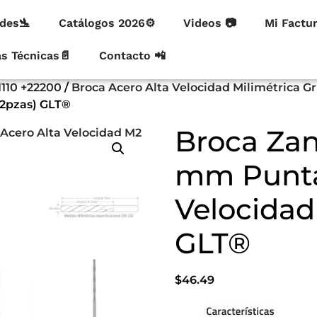
des🛬
Catálogos 2026⚙
Videos 📷
Mi Factu
as Técnicas📄
Contacto 📲
1110 +22200
/
Broca Acero Alta Velocidad Milimétrica G
12pzas) GLT®
Broca Zan
mm Punta 
Velocidad
GLT®
$
46.49