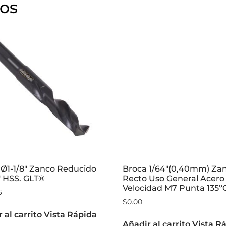
dos
 Ø1-1/8″ Zanco Reducido
Broca 1/64″(0,40mm) Za
″ HSS. GLT®
Recto Uso General Acero
Velocidad M7 Punta 135
6
$
0.00
 al carrito
Vista Rápida
Añadir al carrito
Vista R