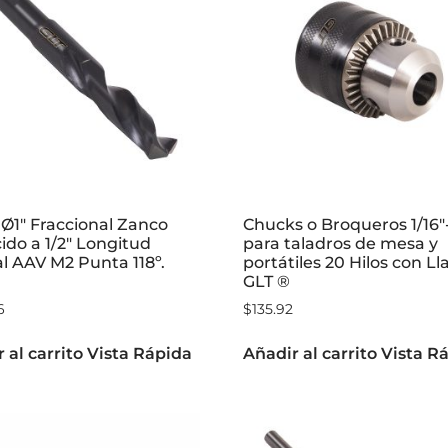
Ø1″ Fraccional Zanco
Chucks o Broqueros 1/16″-
do a 1/2″ Longitud
para taladros de mesa y
l AAV M2 Punta 118º.
portátiles 20 Hilos con Ll
GLT ®
6
$
135.92
 al carrito
Vista Rápida
Añadir al carrito
Vista R