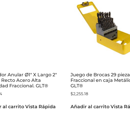
or Anular Ø1″ X Largo 2″
Juego de Brocas 29 pieza
 Recto Acero Alta
Fraccional en caja Metáli
dad Fraccional. GLT®
GLT®
34
$
2,255.18
 al carrito
Vista Rápida
Añadir al carrito
Vista R