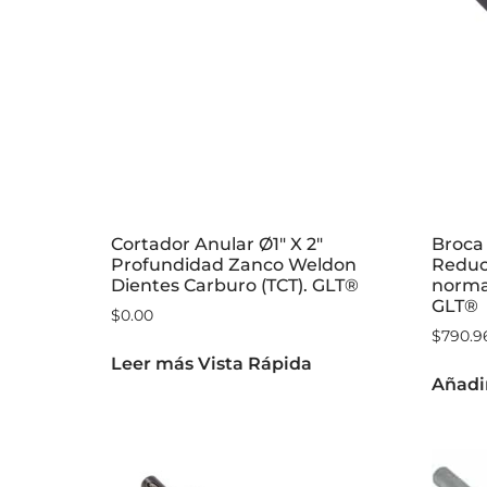
Cortador Anular Ø1″ X 2″
Broca 
Profundidad Zanco Weldon
Reduci
Dientes Carburo (TCT). GLT®
norma
GLT®
$
0.00
$
790.9
Leer más
Vista Rápida
Añadir