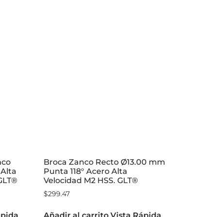
nco
Broca Zanco Recto Ø13.00 mm
 Alta
Punta 118° Acero Alta
ºGLT®
Velocidad M2 HSS. GLT®
$
299.47
ápida
Añadir al carrito
Vista Rápida