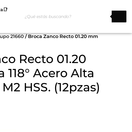
ra📑
rupo 21660
/ Broca Zanco Recto 01.20 mm
co Recto 01.20
118° Acero Alta
 M2 HSS. (12pzas)