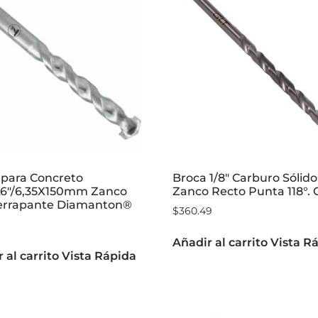
 para Concreto
Broca 1/8″ Carburo Sólido
X6″/6,35X150mm Zanco
Zanco Recto Punta 118°. 
errapante Diamanton®
$
360.49
Añadir al carrito
Vista R
 al carrito
Vista Rápida