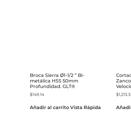
Broca Sierra Ø1-1/2 ” Bi-
Cortad
metálica HSS 50mm
Zanco
Profundidad. GLT®
Veloci
$
149.14
$
1,213.
Añadir al carrito
Vista Rápida
Añadir