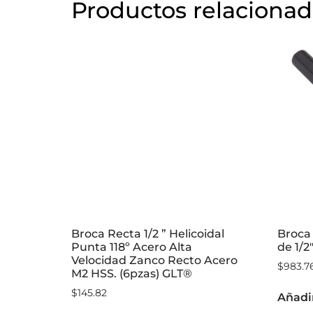
Productos relaciona
Broca Recta 1/2 ” Helicoidal
Broca
Punta 118º Acero Alta
de 1/2
Velocidad Zanco Recto Acero
$
983.7
M2 HSS. (6pzas) GLT®
$
145.82
Añadir