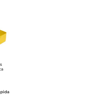
s
ca
ápida