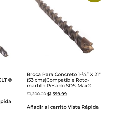
Broca Para Concreto 1-¼” X 21″
GLT ®
(53 cms)Compatible Roto-
martillo Pesado SDS-Max®.
$
1,600.00
$
1,599.99
ápida
Añadir al carrito
Vista Rápida