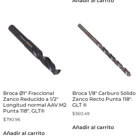
Añadir al carrito
Broca Ø1″ Fraccional
Broca 1/8″ Carburo Sólido
Zanco Reducido a 1/2″
Zanco Recto Punta 118°.
Longitud normal AAV M2
GLT ®
Punta 118º. GLT®
$
360.49
$
790.96
Añadir al carrito
Añadir al carrito