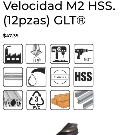
Velocidad M2 HSS.
(12pzas) GLT®
$
47.35