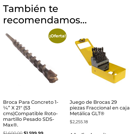
También te
recomendamos…
¡Oferta!
Broca Para Concreto 1-
Juego de Brocas 29
¼” X 21″ (53
piezas Fraccional en caja
cms)Compatible Roto-
Metálica GLT®
martillo Pesado SDS-
$
2,255.18
Max®.
$
1,600.00
$
1,599.99