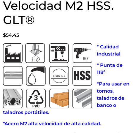
Velocidad M2 HSS.
GLT®
$
54.45
* Calidad
industrial
* Punta de
118º
*Para usar en
tornos,
taladros de
banco o
taladros portátiles.
*Acero M2 alta velocidad de alta calidad.