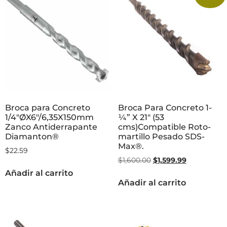
Broca para Concreto
Broca Para Concreto 1-
1/4″ØX6″/6,35X150mm
¼” X 21″ (53
Zanco Antiderrapante
cms)Compatible Roto-
Diamanton®
martillo Pesado SDS-
Max®.
$
22.59
$
1,600.00
$
1,599.99
Añadir al carrito
Añadir al carrito