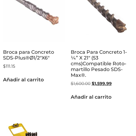
Broca para Concreto
Broca Para Concreto 1-
SDS-Plus®Ø1/2″X6″
¼” X 21″ (53
cms)Compatible Roto-
$
111.15
martillo Pesado SDS-
Max®.
Añadir al carrito
$
1,600.00
$
1,599.99
Añadir al carrito