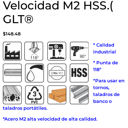
Velocidad M2 HSS.(
GLT®
$
148.48
* Calidad
industrial
* Punta de
118º
*Para usar en
tornos,
taladros de
banco o
taladros portátiles.
*Acero M2 alta velocidad de alta calidad.