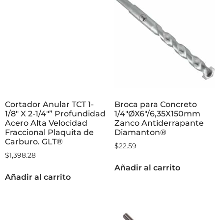
Cortador Anular TCT 1-
Broca para Concreto
1/8″ X 2-1/4″” Profundidad
1/4″ØX6″/6,35X150mm
Acero Alta Velocidad
Zanco Antiderrapante
Fraccional Plaquita de
Diamanton®
Carburo. GLT®
$
22.59
$
1,398.28
Añadir al carrito
Añadir al carrito