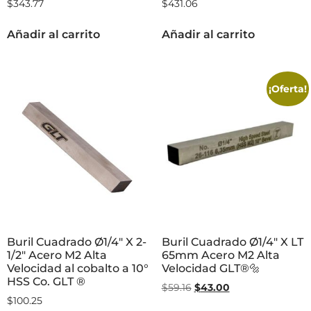
$
343.77
$
431.06
Añadir al carrito
Añadir al carrito
¡Oferta!
Buril Cuadrado Ø1/4″ X 2-
Buril Cuadrado Ø1/4″ X LT
1/2″ Acero M2 Alta
65mm Acero M2 Alta
Velocidad al cobalto a 10°
Velocidad GLT®🔩
HSS Co. GLT ®
$
59.16
$
43.00
$
100.25