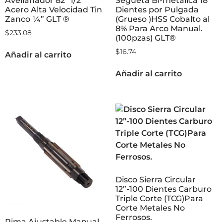
Avellanador 82° 1/2″
Segueta Bi-metálica 18
Acero Alta Velocidad Tin
Dientes por Pulgada
Zanco ¼” GLT ®
(Grueso )HSS Cobalto al
8% Para Arco Manual.
$
233.08
(100pzas) GLT®
$
16.74
Añadir al carrito
Añadir al carrito
Disco Sierra Circular
12”-100 Dientes Carburo
Triple Corte (TCG)Para
Corte Metales No
Ferrosos.
Rima Ajustable Manual