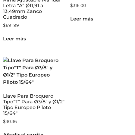
Letra “A” Ø11,91 a
$
316.00
13,49mm Zanco
Cuadrado
Leer más
$
691.99
Leer más
Llave Para Broquero
Tipo”T” Para Ø3/8″ y Ø1/2″
Tipo Europeo Piloto
15/64″
$
30.36
Añadir al carrito