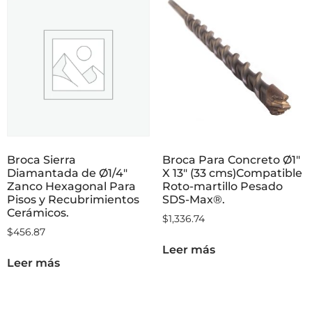
Broca Sierra
Broca Para Concreto Ø1″
Diamantada de Ø1/4″
X 13″ (33 cms)Compatible
Zanco Hexagonal Para
Roto-martillo Pesado
Pisos y Recubrimientos
SDS-Max®.
Cerámicos.
$
1,336.74
$
456.87
Leer más
Leer más