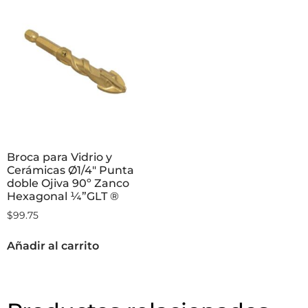
Broca para Vidrio y
Cerámicas Ø1/4″ Punta
doble Ojiva 90º Zanco
Hexagonal ¼”GLT ®
$
99.75
Añadir al carrito