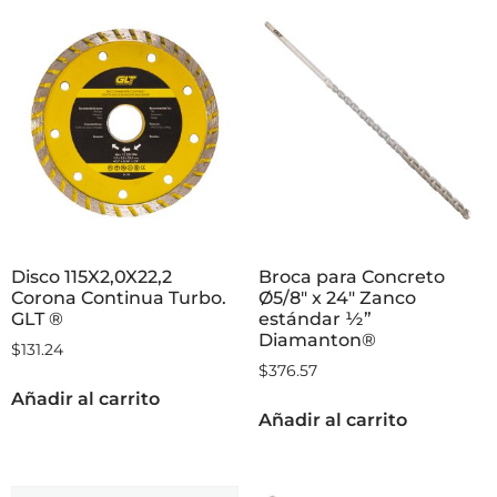
Disco 115X2,0X22,2
Broca para Concreto
Corona Continua Turbo.
Ø5/8″ x 24″ Zanco
GLT ®
estándar ½”
Diamanton®
$
131.24
$
376.57
Añadir al carrito
Añadir al carrito