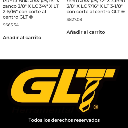
Punta Bola AAV Ø5/16″ X
recto AAV Ø5/32″ X zanco
zanco 3/8″ X LC 3/4″ X LT
3/8″ X LC 7/16″ X LT 3-1/8″
2-5/16″ con corte al
con corte al centro GLT ®
centro GLT ®
$
827.08
$
665.54
Añadir al carrito
Añadir al carrito
Todos los derechos reservados