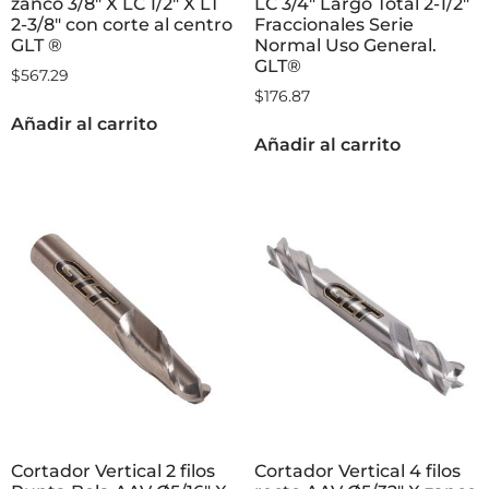
zanco 3/8″ X LC 1/2″ X LT
LC 3/4″ Largo Total 2-1/2″
2-3/8″ con corte al centro
Fraccionales Serie
GLT ®
Normal Uso General.
GLT®
$
567.29
$
176.87
Añadir al carrito
Añadir al carrito
Cortador Vertical 2 filos
Cortador Vertical 4 filos