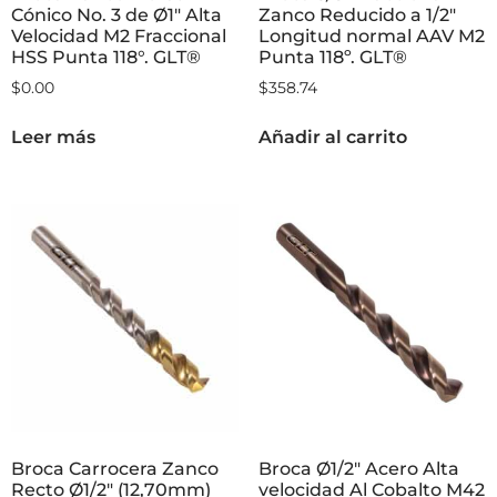
Cónico No. 3 de Ø1″ Alta
Zanco Reducido a 1/2″
Velocidad M2 Fraccional
Longitud normal AAV M2
HSS Punta 118°. GLT®
Punta 118º. GLT®
$
0.00
$
358.74
Leer más
Añadir al carrito
Broca Carrocera Zanco
Broca Ø1/2″ Acero Alta
Recto Ø1/2″ (12,70mm)
velocidad Al Cobalto M42