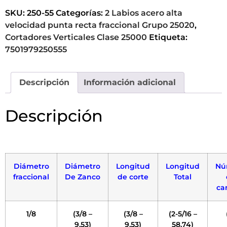
SKU:
250-55
Categorías:
2 Labios acero alta
velocidad punta recta fraccional Grupo 25020
,
Cortadores Verticales Clase 25000
Etiqueta:
7501979250555
Descripción
Información adicional
Descripción
Diámetro
Diámetro
Longitud
Longitud
Nú
fraccional
De Zanco
de corte
Total
ca
1/8
(3/8 –
(3/8 –
(2-5/16 –
9.53)
9.53)
58.74)