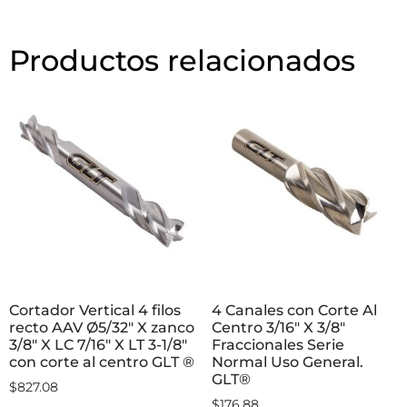
Productos relacionados
Cortador Vertical 4 filos
4 Canales con Corte Al
recto AAV Ø5/32″ X zanco
Centro 3/16″ X 3/8″
3/8″ X LC 7/16″ X LT 3-1/8″
Fraccionales Serie
con corte al centro GLT ®
Normal Uso General.
GLT®
$
827.08
$
176.88