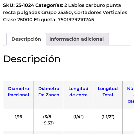
SKU:
25-1024
Categorías:
2 Labios carburo punta
recta pulgadas Grupo 25350
,
Cortadores Verticales
Clase 25000
Etiqueta:
7501979210245
Descripción
Información adicional
Descripción
Diámetro
Diámetro
Longitud
Longitud
Nú
fraccional
De Zanco
de corte
Total
ca
1/16
(3/8 –
(1/4″)
(1-1/2″)
9.53)