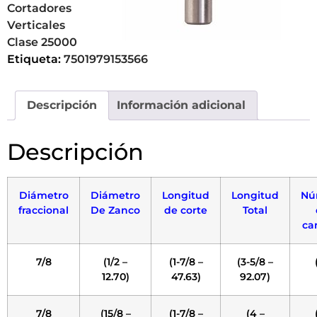
Cortadores
Verticales
Clase 25000
Etiqueta:
7501979153566
Descripción
Información adicional
Descripción
Diámetro
Diámetro
Longitud
Longitud
Nú
fraccional
De Zanco
de corte
Total
ca
7/8
(1/2 –
(1-7/8 –
(3-5/8 –
12.70)
47.63)
92.07)
7/8
(15/8 –
(1-7/8 –
(4 –