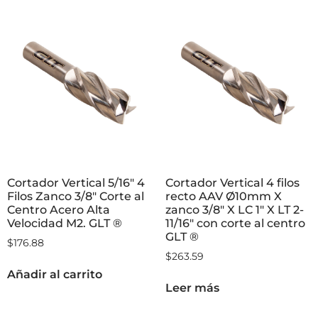
Cortador Vertical 5/16″ 4
Cortador Vertical 4 filos
Filos Zanco 3/8″ Corte al
recto AAV Ø10mm X
Centro Acero Alta
zanco 3/8″ X LC 1″ X LT 2-
Velocidad M2. GLT ®
11/16″ con corte al centro
GLT ®
$
176.88
$
263.59
Añadir al carrito
Leer más