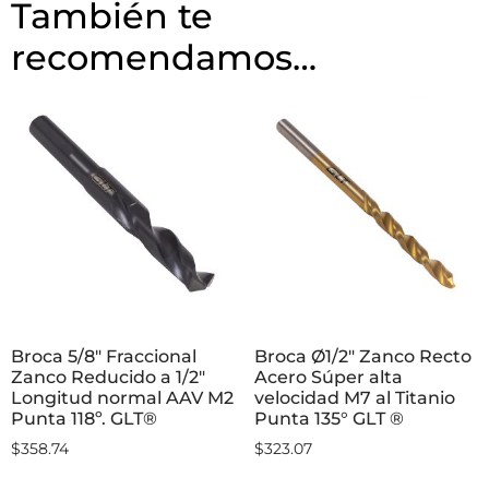
También te
recomendamos…
Broca 5/8″ Fraccional
Broca Ø1/2″ Zanco Recto
Zanco Reducido a 1/2″
Acero Súper alta
Longitud normal AAV M2
velocidad M7 al Titanio
Punta 118º. GLT®
Punta 135° GLT ®
$
358.74
$
323.07