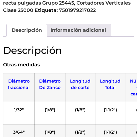
recta pulgadas Grupo 25445
,
Cortadores Verticales
Clase 25000
Etiqueta:
7501979217022
Descripción
Información adicional
Descripción
Otras medidas
Diámetro
Diámetro
Longitud
Longitud
Nú
fraccional
De Zanco
de corte
Total
ca
1/32″
(1/8″)
(1/8″)
(1-1/2″)
3/64″
(1/8″)
(1/8″)
(1-1/2″)