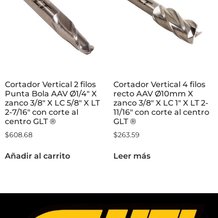
Cortador Vertical 2 filos
Cortador Vertical 4 filos
Punta Bola AAV Ø1/4″ X
recto AAV Ø10mm X
zanco 3/8″ X LC 5/8″ X LT
zanco 3/8″ X LC 1″ X LT 2-
2-7/16″ con corte al
11/16″ con corte al centro
centro GLT ®
GLT ®
$
608.68
$
263.59
Añadir al carrito
Leer más