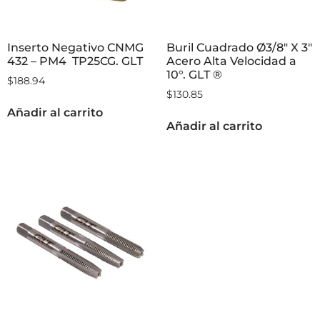
Inserto Negativo CNMG
Buril Cuadrado Ø3/8″ X 3″
432 – PM4 TP25CG. GLT
Acero Alta Velocidad a
10°. GLT ®
$
188.94
$
130.85
Añadir al carrito
Añadir al carrito