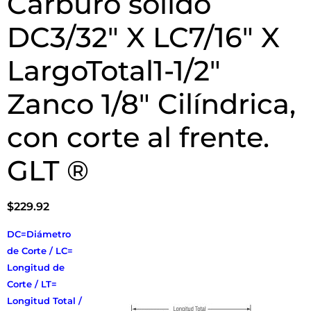
Carburo sólido
DC3/32″ X LC7/16″ X
LargoTotal1-1/2″
Zanco 1/8″ Cilíndrica,
con corte al frente.
GLT ®
$
229.92
DC=Diámetro
de Corte / LC=
Longitud de
Corte / LT=
Longitud Total /