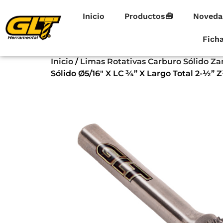
Inicio
Productos🧰
Noveda
Fich
Inicio
/
Limas Rotativas Carburo Sólido Zan
Sólido Ø5/16″ X LC ¾” X Largo Total 2-½” 