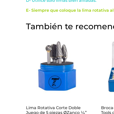
D- Utilice solo limas bien afiladas.
E- Siempre que coloque la lima rotativa a
También te recome
Lima Rotativa Corte Doble
Broca
Juego de 5 piezas ØZanco ¼”
Tools 