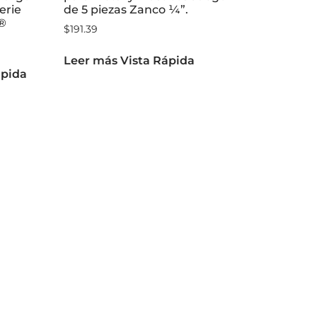
Serie
de 5 piezas Zanco ¼”.
T®
$
191.39
Leer más
Vista Rápida
ápida