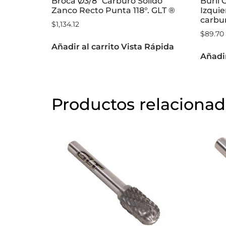
Broca Ø3/8″ Carburo Sólido
Buril 
Zanco Recto Punta 118°. GLT ®
Izqui
carbu
$
1,134.12
$
89.70
Añadir al carrito
Vista Rápida
Añadir
Productos relaciona