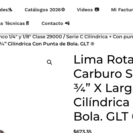
des🛬
Catálogos 2026⚙
Videos 📷
Mi Factu
as Técnicas📄
Contacto 📲
co 1/4" y 1/8" Clase 29000
/
Serie C Cilíndrica + Con pu
Z¼” Cilíndrica Con Punta de Bola. GLT ®
Lima Rota
Carburo S
¾” X Larg
Cilíndric
Bola. GLT
$
673.35