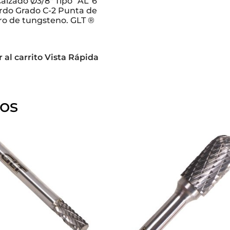
Calzado Ø3/8″ Tipo “AL”6
erdo Grado C-2 Punta de
ro de tungsteno. GLT ®
 al carrito
Vista Rápida
dos