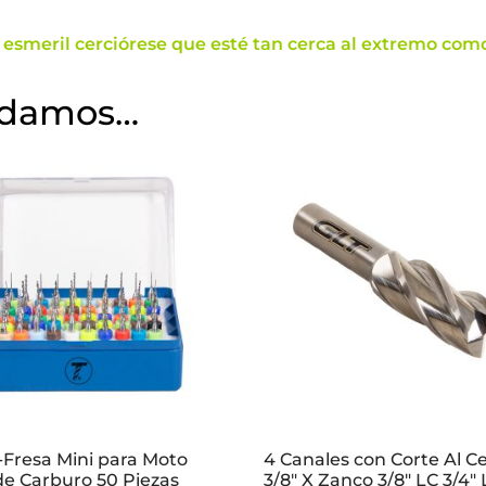
l esmeril cerciórese que esté tan cerca al extremo como
ndamos…
-Fresa Mini para Moto
4 Canales con Corte Al C
de Carburo 50 Piezas
3/8″ X Zanco 3/8″ LC 3/4″