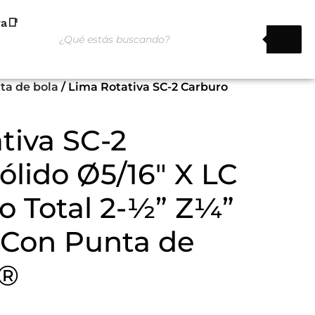
ra📑
nta de bola
/ Lima Rotativa SC-2 Carburo
tiva SC-2
ólido Ø5/16″ X LC
o Total 2-½” Z¼”
a Con Punta de
 ®