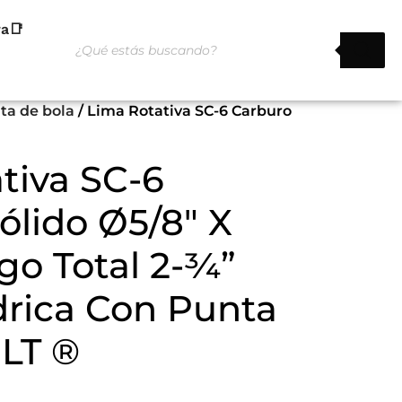
ra📑
nta de bola
/ Lima Rotativa SC-6 Carburo
tiva SC-6
ólido Ø5/8″ X
rgo Total 2-¾”
drica Con Punta
GLT ®