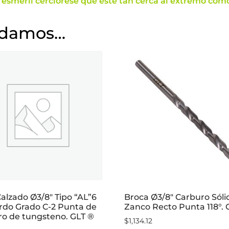
l esmeril cerciórese que esté tan cerca al extremo como
ndamos…
Calzado Ø3/8″ Tipo “AL”6
Broca Ø3/8″ Carburo Sóli
erdo Grado C-2 Punta de
Zanco Recto Punta 118°. 
ro de tungsteno. GLT ®
$
1,134.12