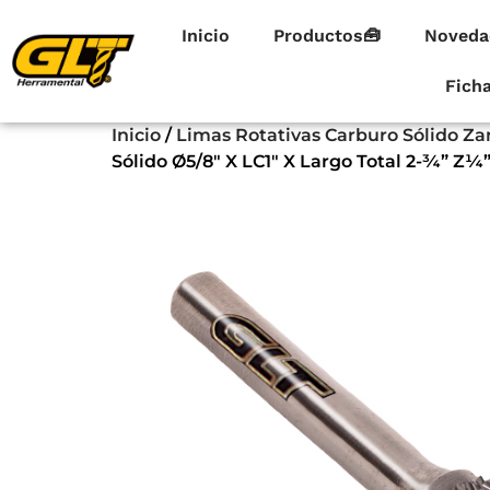
Inicio
Productos🧰
Noveda
Fich
Inicio
/
Limas Rotativas Carburo Sólido Zan
Sólido Ø5/8″ X LC1″ X Largo Total 2-¾” Z¼