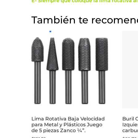
E- Siempre que coloque la lima rotativa a
También te recome
Lima Rotativa Baja Velocidad
Buril 
para Metal y Plásticos Juego
Izqui
de 5 piezas Zanco ¼”.
carbu