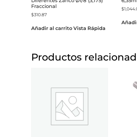
Diferentes Zanco Ø1/8″(3,175)
6,35
Fraccional
$
1,044.
$
310.87
Añadir
Añadir al carrito
Vista Rápida
Productos relaciona