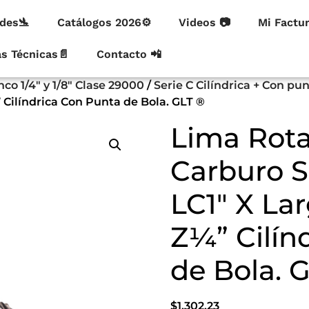
des🛬
Catálogos 2026⚙
Videos 📷
Mi Factu
as Técnicas📄
Contacto 📲
co 1/4" y 1/8" Clase 29000
/
Serie C Cilíndrica + Con pu
” Cilíndrica Con Punta de Bola. GLT ®
Lima Rota
Carburo S
LC1″ X La
Z¼” Cilín
de Bola. 
$
1,302.23