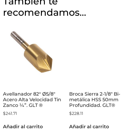
También te
recomendamos…
Avellanador 82° Ø5/8″
Broca Sierra 2-1/8″ Bi-
Acero Alta Velocidad Tin
metálica HSS 50mm
Zanco ¼”. GLT ®
Profundidad. GLT®
$
241.71
$
228.11
Añadir al carrito
Añadir al carrito