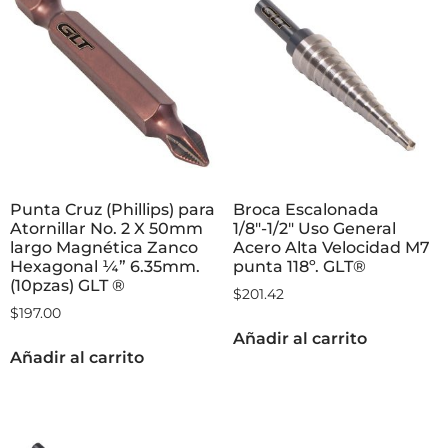
Punta Cruz (Phillips) para
Broca Escalonada
Atornillar No. 2 X 50mm
1/8″-1/2″ Uso General
largo Magnética Zanco
Acero Alta Velocidad M7
Hexagonal ¼” 6.35mm.
punta 118º. GLT®
(10pzas) GLT ®
$
201.42
$
197.00
Añadir al carrito
Añadir al carrito