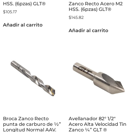
HSS. (6pzas) GLT®
Zanco Recto Acero M2
HSS. (6pzas) GLT®
$
105.17
$
145.82
Añadir al carrito
Añadir al carrito
Broca Zanco Recto
Avellanador 82° 1/2″
punta de carburo de ½”
Acero Alta Velocidad Tin
Longitud Normal AAV.
Zanco ¼” GLT ®