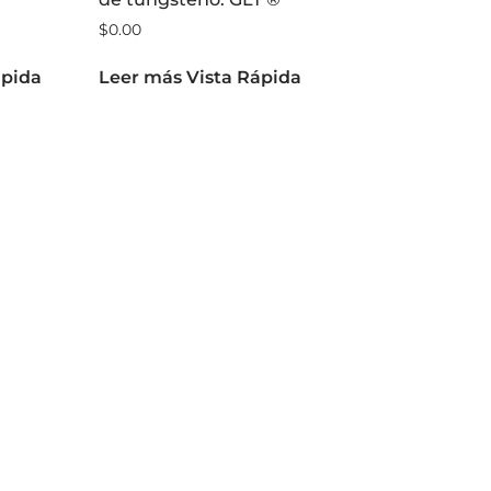
de tungsteno. GLT ®
$
0.00
ápida
Leer más
Vista Rápida