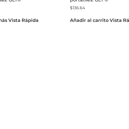
as. GLT®
portátiles. GLT ®
$
136.64
más
Vista Rápida
Añadir al carrito
Vista R