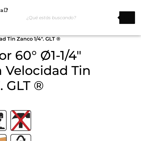
ra📑
ad Tin Zanco 1/4″. GLT ®
r 60° Ø1-1/4″
a Velocidad Tin
. GLT ®