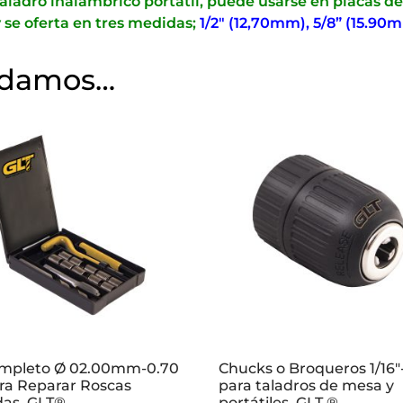
taladro inalámbrico portátil, puede usarse en placas de
 se oferta en tres medidas;
1/2″ (12,70mm), 5/8” (15.90
ndamos…
ompleto Ø 02.00mm-0.70
Chucks o Broqueros 1/16″-
ra Reparar Roscas
para taladros de mesa y