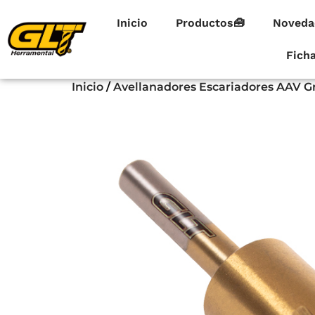
Inicio
Productos🧰
Noveda
Fich
Inicio
/
Avellanadores Escariadores AAV G