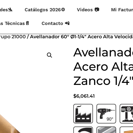
des🛬
Catálogos 2026⚙
Videos 📷
Mi Factu
as Técnicas📄
Contacto 📲
rupo 21000
/ Avellanador 60° Ø1-1/4″ Acero Alta Velocid
Avellanado
Acero Alt
Zanco 1/4″
$
6,061.41