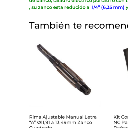
de banco, taladro eléctrico portátil o con 
, su zanco esta reducido a
1/4” (6,35 mm)
y
También te recome
Rima Ajustable Manual Letra
Kit C
“A” Ø11,91 a 13,49mm Zanco
NC Pa