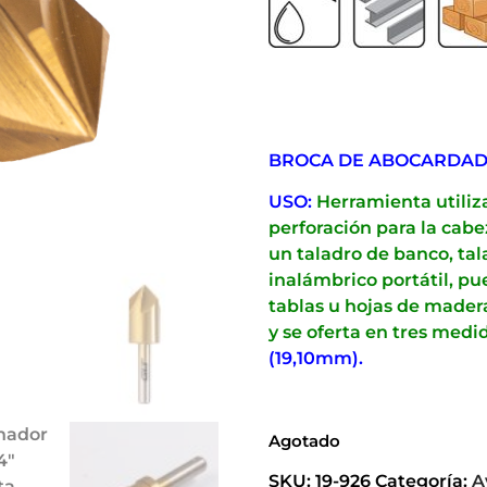
BROCA DE ABOCARDAD
USO:
Herramienta utili
perforación para la cabez
un taladro de banco, tala
inalámbrico portátil, pue
tablas u hojas de mader
y se oferta en tres medi
(19,10mm).
Agotado
SKU:
19-926
Categoría:
A