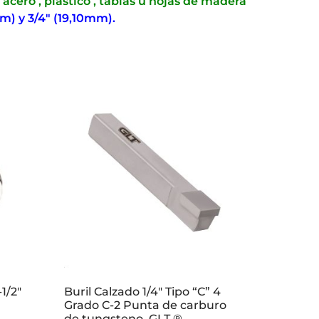
 acero , plástico , tablas u hojas de madera
mm) y 3/4″ (19,10mm).
1/2″
Buril Calzado 1/4″ Tipo “C” 4
Grado C-2 Punta de carburo