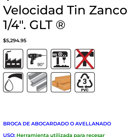
Avellanador 60° Ø1-
1/4″ Acero Alta
Velocidad Tin Zanco
1/4″. GLT ®
$
5,294.95