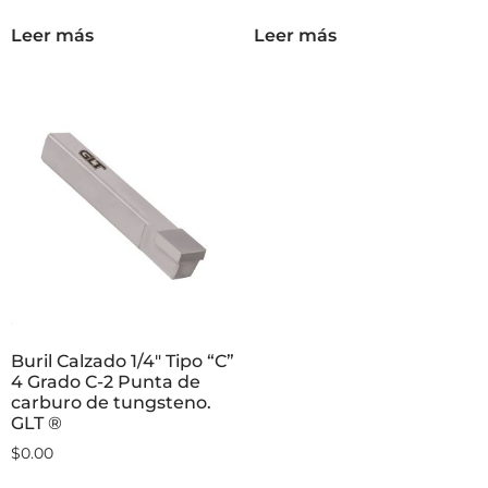
Reparar Roscas
13,49mm Zanco
Dañadas. GLT®
Cuadrado
$
563.41
$
691.99
Leer más
Leer más
Buril Calzado 1/4″ Tipo “C”
4 Grado C-2 Punta de
carburo de tungsteno.