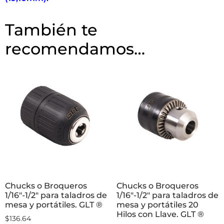
acero , plástico , tablas u hojas de madera , su zanco
esta reducido a
1/4” (6,35 mm)
y se oferta en tres
medidas;
1/2″ (12,70mm), 5/8” (15.90mm) y 3/4″
(19,10mm).
También te
recomendamos…