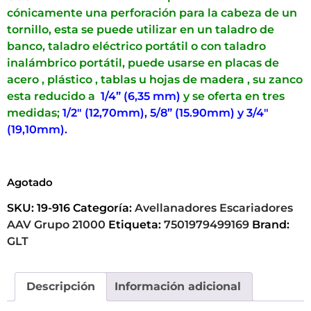
BROCA DE ABOCARDADO O AVELLANADO
USO:
Herramienta utilizada para recesar
cónicamente una perforación para la cabeza de un
tornillo, esta se puede utilizar en un taladro de
banco, taladro eléctrico portátil o con taladro
inalámbrico portátil, puede usarse en placas de
acero , plástico , tablas u hojas de madera , su zanco
esta reducido a
1/4” (6,35 mm)
y se oferta en tres
medidas;
1/2″ (12,70mm), 5/8” (15.90mm) y 3/4″
(19,10mm).
Agotado
SKU:
19-916
Categoría:
Avellanadores Escariadores
AAV Grupo 21000
Etiqueta:
7501979499169
Brand:
GLT