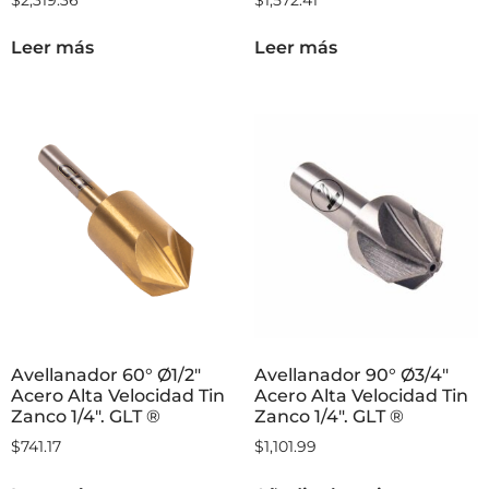
Avellanador 90° Ø1/2″
Avellanador 82° Ø1″
Acero Alta Velocidad Tin
Acero Alta Velocidad Tin
Zanco ¼” GLT ®
Zanco 1/4″. GLT ®
$
2,319.36
$
1,572.41
Leer más
Leer más
Avellanador 60° Ø1/2″
Avellanador 90° Ø3/4″
Acero Alta Velocidad Tin
Acero Alta Velocidad Tin