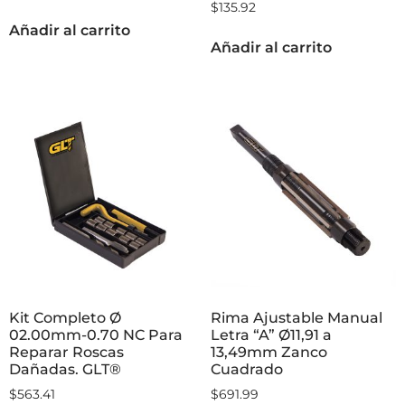
Chucks o Broqueros
Chucks o Broqueros
1/16″-1/2″ para taladros de
1/16″-1/2″ para taladros de
mesa y portátiles. GLT ®
mesa y portátiles 20
Hilos con Llave. GLT ®
$
136.64
$
135.92
Añadir al carrito
Añadir al carrito
Kit Completo Ø
Rima Ajustable Manual
02.00mm-0.70 NC Para
Letra “A” Ø11,91 a