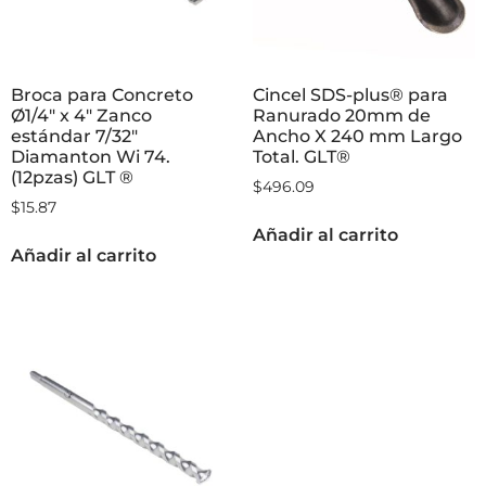
Broca para Concreto
Cincel SDS-plus® para
Ø1/4″ x 4″ Zanco
Ranurado 20mm de
estándar 7/32″
Ancho X 240 mm Largo
Diamanton Wi 74.
Total. GLT®
(12pzas) GLT ®
$
496.09
$
15.87
Añadir al carrito
Añadir al carrito