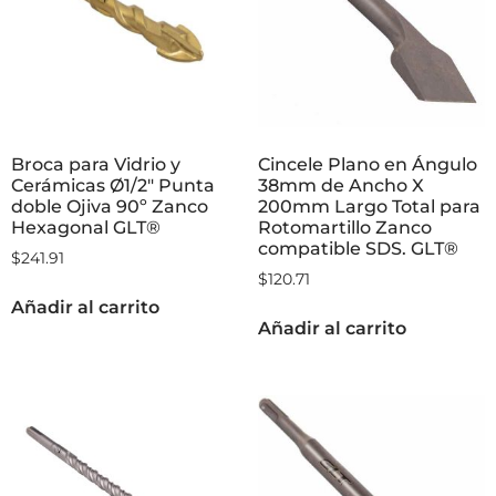
Broca para Vidrio y
Cincele Plano en Ángulo
Cerámicas Ø1/2″ Punta
38mm de Ancho X
doble Ojiva 90º Zanco
200mm Largo Total para
Hexagonal GLT®
Rotomartillo Zanco
compatible SDS. GLT®
$
241.91
$
120.71
Añadir al carrito
Añadir al carrito