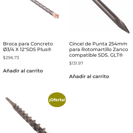
Broca para Concreto
Cincel de Punta 254mm
Ø3/4 X 12″SDS Plus®
para Rotomartillo Zanco
compatible SDS. GLT®
$
296.73
$
131.97
Añadir al carrito
Añadir al carrito
¡Oferta!