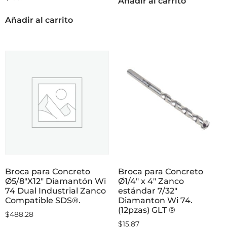
Añadir al carrito
Añadir al carrito
Broca para Concreto
Broca para Concreto
Ø5/8″X12″ Diamantón Wi
Ø1/4″ x 4″ Zanco
74 Dual Industrial Zanco
estándar 7/32″
Compatible SDS®.
Diamanton Wi 74.
(12pzas) GLT ®
$
488.28
$
15.87