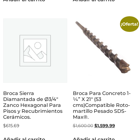
¡Oferta!
Broca Sierra
Broca Para Concreto 1-
Diamantada de Ø3/4″
¼” X 21″ (53
Zanco Hexagonal Para
cms)Compatible Roto-
Pisos y Recubrimientos
martillo Pesado SDS-
Cerámicos.
Max®.
$
615.69
$
1,600.00
$
1,599.99
Añadir al carrito
Añadir al carrito