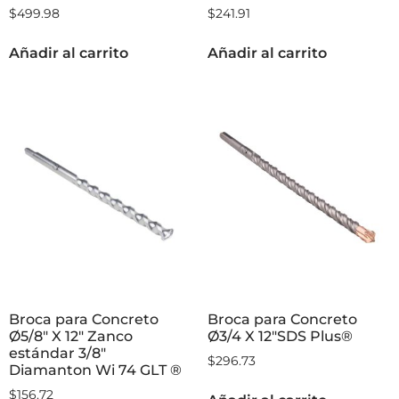
$
499.98
$
241.91
Añadir al carrito
Añadir al carrito
Broca para Concreto
Broca para Concreto
Ø5/8″ X 12″ Zanco
Ø3/4 X 12″SDS Plus®
estándar 3/8″
$
296.73
Diamanton Wi 74 GLT ®
$
156.72