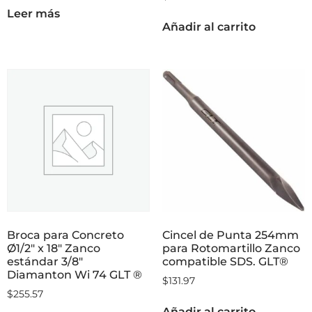
Leer más
Añadir al carrito
Broca para Concreto
Cincel de Punta 254mm
Ø1/2″ x 18″ Zanco
para Rotomartillo Zanco
estándar 3/8″
compatible SDS. GLT®
Diamanton Wi 74 GLT ®
$
131.97
$
255.57
Añadir al carrito