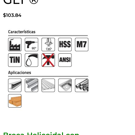
$
103.84