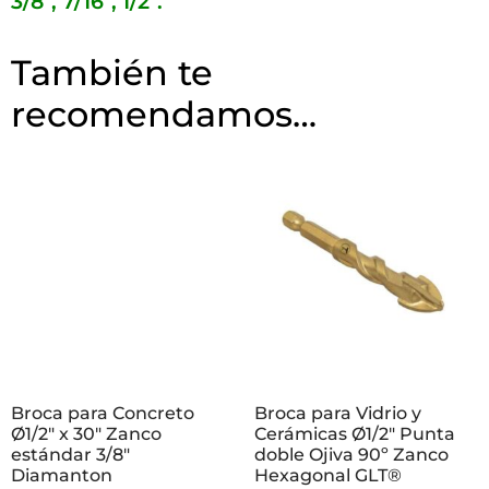
3/8″, 7/16″, 1/2″.
También te
recomendamos…
Broca para Concreto
Broca para Vidrio y
Ø1/2″ x 30″ Zanco
Cerámicas Ø1/2″ Punta
estándar 3/8″
doble Ojiva 90º Zanco
Diamanton
Hexagonal GLT®