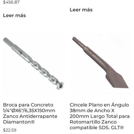
$
456.87
Leer más
Leer más
Broca para Concreto
Cincele Plano en Ángulo
1/4″ØX6″/6,35X150mm
38mm de Ancho X
Zanco Antiderrapante
200mm Largo Total para
Diamanton®
Rotomartillo Zanco
compatible SDS. GLT®
$
22.59