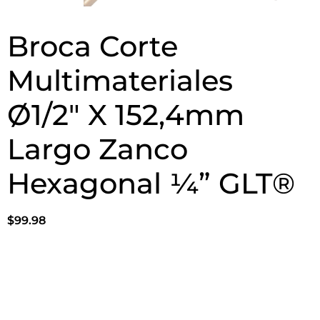
Broca Corte
Multimateriales
Ø1/2″ X 152,4mm
Largo Zanco
Hexagonal ¼” GLT®
$
99.98