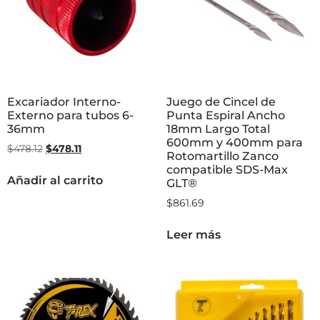
Excariador Interno-
Juego de Cincel de
Externo para tubos 6-
Punta Espiral Ancho
36mm
18mm Largo Total
600mm y 400mm para
$
478.12
$
478.11
Rotomartillo Zanco
compatible SDS-Max
Añadir al carrito
GLT®
$
861.69
Leer más