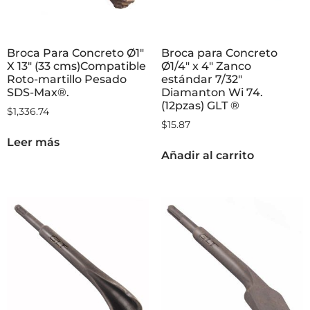
Broca Para Concreto Ø1″
Broca para Concreto
X 13″ (33 cms)Compatible
Ø1/4″ x 4″ Zanco
Roto-martillo Pesado
estándar 7/32″
SDS-Max®.
Diamanton Wi 74.
(12pzas) GLT ®
$
1,336.74
$
15.87
Leer más
Añadir al carrito