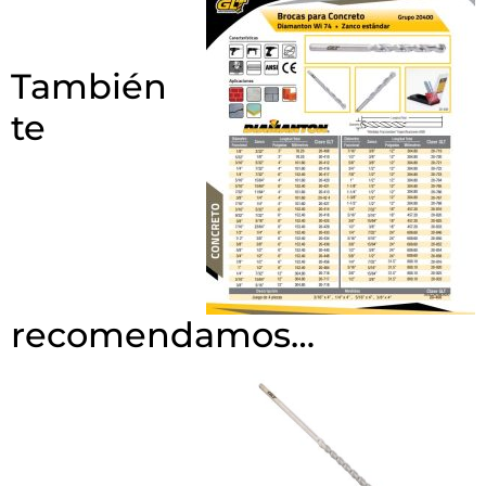
También
te
recomendamos…