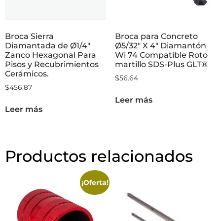
Broca Sierra
Broca para Concreto
Diamantada de Ø1/4″
Ø5/32″ X 4″ Diamantón
Zanco Hexagonal Para
Wi 74 Compatible Roto
Pisos y Recubrimientos
martillo SDS-Plus GLT®
Cerámicos.
$
56.64
$
456.87
Leer más
Leer más
Productos relacionados
¡Oferta!