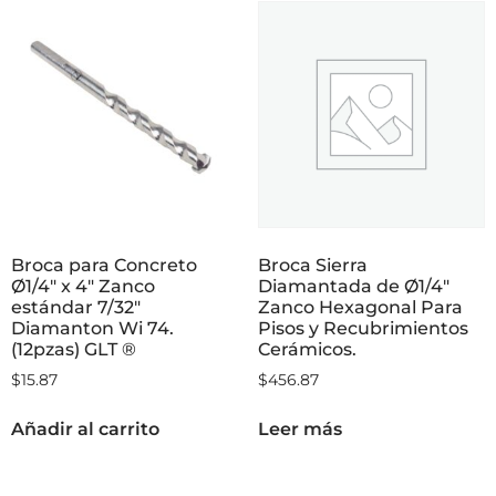
Broca para Concreto
Broca Sierra
Ø1/4″ x 4″ Zanco
Diamantada de Ø1/4″
estándar 7/32″
Zanco Hexagonal Para
Diamanton Wi 74.
Pisos y Recubrimientos
(12pzas) GLT ®
Cerámicos.
$
15.87
$
456.87
Añadir al carrito
Leer más