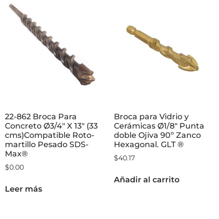
22-862 Broca Para
Broca para Vidrio y
Concreto Ø3/4″ X 13″ (33
Cerámicas Ø1/8″ Punta
cms)Compatible Roto-
doble Ojiva 90º Zanco
martillo Pesado SDS-
Hexagonal. GLT ®
Max®
$
40.17
$
0.00
Añadir al carrito
Leer más