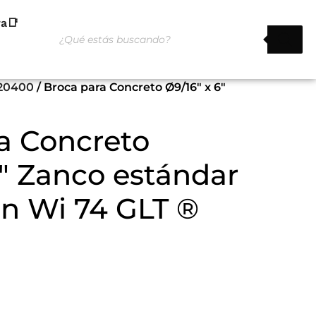
ra📑
 20400
/ Broca para Concreto Ø9/16″ x 6″
a Concreto
6″ Zanco estándar
n Wi 74 GLT ®