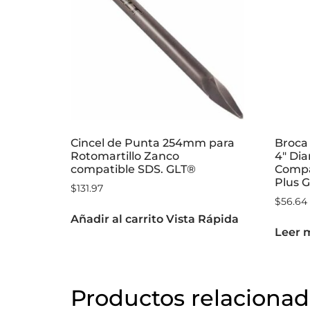
Cincel de Punta 254mm para
Broca 
Rotomartillo Zanco
4″ Di
compatible SDS. GLT®
Compat
Plus 
$
131.97
$
56.64
Añadir al carrito
Vista Rápida
Leer 
Productos relaciona