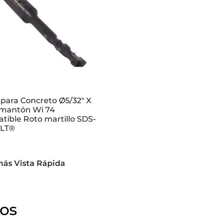
para Concreto Ø5/32″ X
amantón Wi 74
ible Roto martillo SDS-
GLT®
más
Vista Rápida
dos