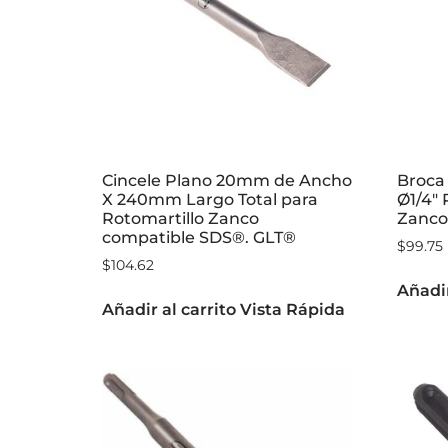
Cincele Plano 20mm de Ancho
Broca 
X 240mm Largo Total para
Ø1/4″ 
Rotomartillo Zanco
Zanco
compatible SDS®. GLT®
$
99.75
$
104.62
Añadir
Añadir al carrito
Vista Rápida