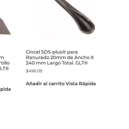
Cincel SDS-plus® para
mm
Ranurado 20mm de Ancho X
tillo
240 mm Largo Total. GLT®
GLT®
$
496.09
Añadir al carrito
Vista Rápida
ápida