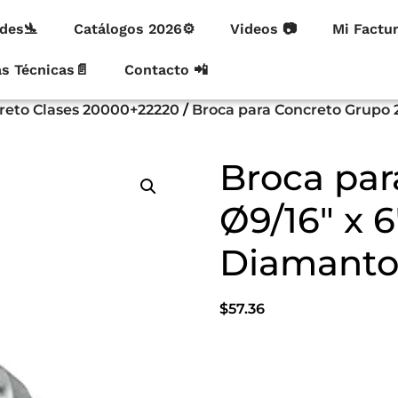
des🛬
Catálogos 2026⚙
Videos 📷
Mi Factu
as Técnicas📄
Contacto 📲
creto Clases 20000+22220
/
Broca para Concreto Grupo
Broca par
Ø9/16″ x 
Diamanto
$
57.36