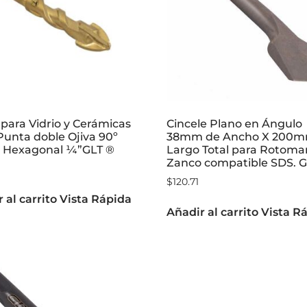
para Vidrio y Cerámicas
Cincele Plano en Ángulo
Punta doble Ojiva 90º
38mm de Ancho X 200
 Hexagonal ¼”GLT ®
Largo Total para Rotomar
Zanco compatible SDS. 
$
120.71
 al carrito
Vista Rápida
Añadir al carrito
Vista R